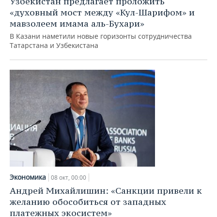
Узбекистан предлагает проложить
ВОДНЫЕ ВИДЫ СПОРТА
ОБРАЗОВАНИЕ
«духовный мост между «Кул-Шарифом» и
мавзолеем имама аль-Бухари»
ХОККЕЙ С МЯЧОМ
ПРОИСШЕСТВИЯ
В Казани наметили новые горизонты сотрудничества
Татарстана и Узбекистана
Экономика
08 окт, 00:00
Андрей Михайлишин: «Санкции привели к
желанию обособиться от западных
платежных экосистем»