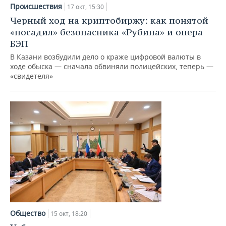
НЕФТЕХИМИЯ
Происшествия
17 окт, 15:30
РОЗНИЧНАЯ ТОРГОВЛЯ
НОВОСТИ ТЕХНОЛОГИЙ
МЕРОПРИЯТИЯ
Черный ход на криптобиржу: как понятой
НЕФТЬ
«посадил» безопасника «Рубина» и опера
ТРАНСПОРТ
IT
НОВОСТИ МЕРОПРИЯТИЙ
СПОРТ
БЭП
ОПК
В Казани возбудили дело о краже цифровой валюты в
УСЛУГИ
МЕДИА
ВЫЕЗДНАЯ РЕДАКЦИЯ
НОВОСТИ СПОРТА
ОБЩЕСТВО
ходе обыска — сначала обвиняли полицейских, теперь —
ЭНЕРГЕТИКА
«свидетеля»
ТЕЛЕКОММУНИКАЦИИ
БИЗНЕС-БРАНЧИ
ФУТБОЛ
НОВОСТИ ОБЩЕСТВА
ФОТОГАЛЕРЕЯ
ONLINE-КОНФЕРЕНЦИИ
ХОККЕЙ
ВЛАСТЬ
СЮЖЕТЫ
ОТКРЫТАЯ ЛЕКЦИЯ
БАСКЕТБОЛ
ИНФРАСТРУКТУРА
СПРАВОЧНИК
ВОЛЕЙБОЛ
ИСТОРИЯ
СПИСОК ПЕРСОН
ПОЛНАЯ ВЕРСИЯ
КИБЕРСПОРТ
КУЛЬТУРА
СПИСОК КОМПАНИЙ
ФИГУРНОЕ КАТАНИЕ
МЕДИЦИНА
Общество
15 окт, 18:20