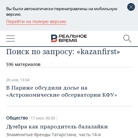
Вы были автоматически перенаправлены на мобильную
версию.
Перейти на полную версию
РЕГИОНЫ
БАШКОРТОСТАН
НОВОСТИ
Поиск по запросу: «kazanfirst»
ТАТАРСТАН
АНАЛИТИКА
596 материалов
УДМУРТИЯ
НОВОСТИ АНАЛИТИКИ
ЭКОНОМИКА
ДЕКЛАРАЦИИ О ДОХОДАХ
НОВОСТИ ЭКОНОМИКИ
ПРОМЫШЛЕННОСТЬ
26 ноя, 13:04
В Париже обсудили досье на
КОРОЛИ ГОСЗАКАЗА ПФО
ФИНАНСЫ
НОВОСТИ
НЕДВИЖИМОСТЬ
«Астрономические обсерватории КФУ»
ПРОМЫШЛЕННОСТИ
ВУЗЫ ТАТАРСТАНА
БАНКИ
НОВОСТИ НЕДВИЖИМОСТИ
АВТО
АГРОПРОМ
Общество
17 июл, 00:00
КОМУ ПРИНАДЛЕЖАТ
БЮДЖЕТ
НОВОСТИ АВТО
БИЗНЕС
ТОРГОВЫЕ ЦЕНТРЫ
МАШИНОСТРОЕНИЕ
Думбра как прародитель балалайки
ТАТАРСТАНА
Знаменитые бренды Татарстана, часть 14-я
ИНВЕСТИЦИИ
НОВОСТИ БИЗНЕСА
ТЕХНОЛОГИИ