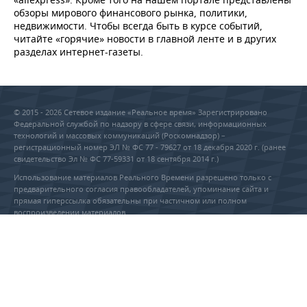
обзоры мирового финансового рынка, политики,
недвижимости. Чтобы всегда быть в курсе событий,
читайте «горячие» новости в главной ленте и в других
разделах интернет-газеты.
© 2015 - 2026 Сетевое издание «Реальное время» Зарегистрировано
Федеральной службой по надзору в сфере связи, информационных
технологий и массовых коммуникаций (Роскомнадзор) –
регистрационный номер ЭЛ № ФС 77 - 79627 от 18 декабря 2020 г. (ранее
свидетельство Эл № ФС 77-59331 от 18 сентября 2014 г.)
Использование материалов Реального Времени разрешено только с
предварительного согласия правообладателей, упоминание сайта и
прямая гиперссылка обязательны при частичном или полном
воспроизведении материалов.
18+
RU
EN
РЕДАКЦИЯ
РЕКЛАМА
Учредитель ООО «Реальное
ПРАВОВАЯ ИНФОРМАЦИЯ
время»