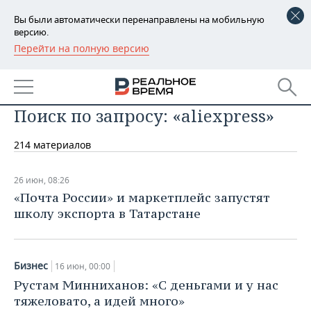
Вы были автоматически перенаправлены на мобильную
версию.
Перейти на полную версию
РЕГИОНЫ
БАШКОРТОСТАН
НОВОСТИ
Поиск по запросу: «aliexpress»
ТАТАРСТАН
АНАЛИТИКА
214 материалов
УДМУРТИЯ
НОВОСТИ АНАЛИТИКИ
ЭКОНОМИКА
ДЕКЛАРАЦИИ О ДОХОДАХ
НОВОСТИ ЭКОНОМИКИ
ПРОМЫШЛЕННОСТЬ
26 июн, 08:26
«Почта России» и маркетплейс запустят
КОРОЛИ ГОСЗАКАЗА ПФО
ФИНАНСЫ
НОВОСТИ
НЕДВИЖИМОСТЬ
школу экспорта в Татарстане
ПРОМЫШЛЕННОСТИ
ВУЗЫ ТАТАРСТАНА
БАНКИ
НОВОСТИ НЕДВИЖИМОСТИ
АВТО
АГРОПРОМ
Бизнес
16 июн, 00:00
КОМУ ПРИНАДЛЕЖАТ
БЮДЖЕТ
НОВОСТИ АВТО
БИЗНЕС
ТОРГОВЫЕ ЦЕНТРЫ
МАШИНОСТРОЕНИЕ
Рустам Минниханов: «С деньгами и у нас
ТАТАРСТАНА
тяжеловато, а идей много»
ИНВЕСТИЦИИ
НОВОСТИ БИЗНЕСА
ТЕХНОЛОГИИ