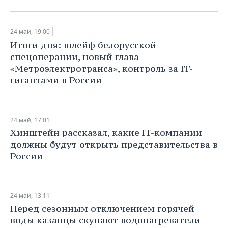
ВОДНЫЕ ВИДЫ СПОРТА
ОБРАЗОВАНИЕ
ХОККЕЙ С МЯЧОМ
ПРОИСШЕСТВИЯ
24 май, 19:00
Итоги дня: шлейф белорусской
спецоперации, новый глава
«Метроэлектротранса», контроль за IT-
гигантами в России
24 май, 17:01
Хинштейн рассказал, какие IT-компании
должны будут открыть представительства в
России
24 май, 13:11
Перед сезонным отключением горячей
воды казанцы скупают водонагреватели