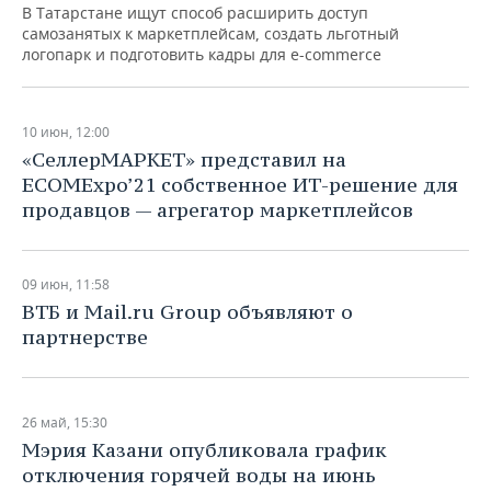
НЕФТЕХИМИЯ
В Татарстане ищут способ расширить доступ
самозанятых к маркетплейсам, создать льготный
РОЗНИЧНАЯ ТОРГОВЛЯ
НОВОСТИ ТЕХНОЛОГИЙ
МЕРОПРИЯТИЯ
логопарк и подготовить кадры для e-commerce
НЕФТЬ
ТРАНСПОРТ
IT
НОВОСТИ МЕРОПРИЯТИЙ
СПОРТ
ОПК
10 июн, 12:00
УСЛУГИ
МЕДИА
ВЫЕЗДНАЯ РЕДАКЦИЯ
НОВОСТИ СПОРТА
ОБЩЕСТВО
«СеллерМАРКЕТ» представил на
ЭНЕРГЕТИКА
ECOMExpo’21 собственное ИТ-решение для
ТЕЛЕКОММУНИКАЦИИ
БИЗНЕС-БРАНЧИ
ФУТБОЛ
НОВОСТИ ОБЩЕСТВА
ФОТОГАЛЕРЕЯ
продавцов — агрегатор маркетплейсов
ONLINE-КОНФЕРЕНЦИИ
ХОККЕЙ
ВЛАСТЬ
СЮЖЕТЫ
09 июн, 11:58
ОТКРЫТАЯ ЛЕКЦИЯ
БАСКЕТБОЛ
ИНФРАСТРУКТУРА
СПРАВОЧНИК
ВТБ и Mail.ru Group объявляют о
партнерстве
ВОЛЕЙБОЛ
ИСТОРИЯ
СПИСОК ПЕРСОН
ПОЛНАЯ ВЕРСИЯ
КИБЕРСПОРТ
КУЛЬТУРА
СПИСОК КОМПАНИЙ
26 май, 15:30
ФИГУРНОЕ КАТАНИЕ
МЕДИЦИНА
Мэрия Казани опубликовала график
отключения горячей воды на июнь