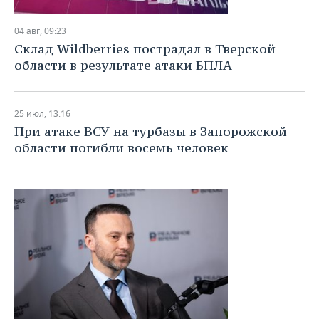
НЕФТЕХИМИЯ
РОЗНИЧНАЯ ТОРГОВЛЯ
НОВОСТИ ТЕХНОЛОГИЙ
МЕРОПРИЯТИЯ
04 авг, 09:23
НЕФТЬ
Склад Wildberries пострадал в Тверской
ТРАНСПОРТ
IT
НОВОСТИ МЕРОПРИЯТИЙ
СПОРТ
области в результате атаки БПЛА
ОПК
УСЛУГИ
МЕДИА
ВЫЕЗДНАЯ РЕДАКЦИЯ
НОВОСТИ СПОРТА
ОБЩЕСТВО
ЭНЕРГЕТИКА
25 июл, 13:16
ТЕЛЕКОММУНИКАЦИИ
БИЗНЕС-БРАНЧИ
ФУТБОЛ
НОВОСТИ ОБЩЕСТВА
ФОТОГАЛЕРЕЯ
При атаке ВСУ на турбазы в Запорожской
области погибли восемь человек
ONLINE-КОНФЕРЕНЦИИ
ХОККЕЙ
ВЛАСТЬ
СЮЖЕТЫ
ОТКРЫТАЯ ЛЕКЦИЯ
БАСКЕТБОЛ
ИНФРАСТРУКТУРА
СПРАВОЧНИК
ВОЛЕЙБОЛ
ИСТОРИЯ
СПИСОК ПЕРСОН
ПОЛНАЯ ВЕРСИЯ
КИБЕРСПОРТ
КУЛЬТУРА
СПИСОК КОМПАНИЙ
ФИГУРНОЕ КАТАНИЕ
МЕДИЦИНА