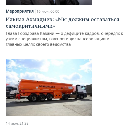
ВОДНЫЕ ВИДЫ СПОРТА
ОБРАЗОВАНИЕ
Мероприятия
16 июл, 00:00
ХОККЕЙ С МЯЧОМ
ПРОИСШЕСТВИЯ
Ильназ Ахмадиев: «Мы должны оставаться
самокритичными»
Глава Горздрава Казани — о дефиците кадров, очередях к
узким специалистам, важности диспансеризации и
главных целях своего ведомства
14 июл, 21:38