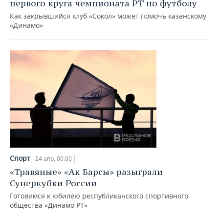
ВОДНЫЕ ВИДЫ СПОРТА
ОБРАЗОВАНИЕ
первого круга чемпионата РТ по футболу
Как закрывшийся клуб «Сокол» может помочь казанскому
ХОККЕЙ С МЯЧОМ
ПРОИСШЕСТВИЯ
«Динамо»
Спорт
24 апр, 00:00
«Травяные» «Ак Барсы» разыграли
Суперкубки России
Готовимся к юбилею республиканского спортивного
общества «Динамо РТ»