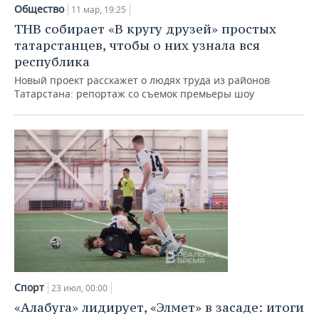
НЕФТЕХИМИЯ
Общество
11 мар, 19:25
РОЗНИЧНАЯ ТОРГОВЛЯ
НОВОСТИ ТЕХНОЛОГИЙ
МЕРОПРИЯТИЯ
ТНВ собирает «В кругу друзей» простых
НЕФТЬ
татарстанцев, чтобы о них узнала вся
ТРАНСПОРТ
IT
НОВОСТИ МЕРОПРИЯТИЙ
СПОРТ
республика
ОПК
Новый проект расскажет о людях труда из районов
УСЛУГИ
МЕДИА
ВЫЕЗДНАЯ РЕДАКЦИЯ
НОВОСТИ СПОРТА
ОБЩЕСТВО
Татарстана: репортаж со съемок премьеры шоу
ЭНЕРГЕТИКА
ТЕЛЕКОММУНИКАЦИИ
БИЗНЕС-БРАНЧИ
ФУТБОЛ
НОВОСТИ ОБЩЕСТВА
ФОТОГАЛЕРЕЯ
ONLINE-КОНФЕРЕНЦИИ
ХОККЕЙ
ВЛАСТЬ
СЮЖЕТЫ
ОТКРЫТАЯ ЛЕКЦИЯ
БАСКЕТБОЛ
ИНФРАСТРУКТУРА
СПРАВОЧНИК
ВОЛЕЙБОЛ
ИСТОРИЯ
СПИСОК ПЕРСОН
ПОЛНАЯ ВЕРСИЯ
КИБЕРСПОРТ
КУЛЬТУРА
СПИСОК КОМПАНИЙ
Спорт
ФИГУРНОЕ КАТАНИЕ
МЕДИЦИНА
23 июл, 00:00
«Алабуга» лидирует, «Элмет» в засаде: итоги