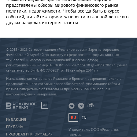
представлены обзоры мирового финансового рынка,
политики, недвижимости. Чтобы всегда быть в курсе
событий, читайте «горячие» новости в главной ленте и в
других разделах интернет-газеты.
© 2015 - 2026 Сетевое издание «Реальное время» Зарегистрировано
Федеральной службой по надзору в сфере связи, информационных
технологий и массовых коммуникаций (Роскомнадзор) –
регистрационный номер ЭЛ № ФС 77 - 79627 от 18 декабря 2020 г. (ранее
свидетельство Эл № ФС 77-59331 от 18 сентября 2014 г.)
Использование материалов Реального Времени разрешено только с
предварительного согласия правообладателей, упоминание сайта и
прямая гиперссылка обязательны при частичном или полном
воспроизведении материалов.
18+
RU
EN
РЕДАКЦИЯ
РЕКЛАМА
Учредитель ООО «Реальное
ПРАВОВАЯ ИНФОРМАЦИЯ
время»