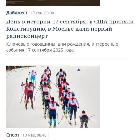
НЕФТЕХИМИЯ
РОЗНИЧНАЯ ТОРГОВЛЯ
НОВОСТИ ТЕХНОЛОГИЙ
МЕРОПРИЯТИЯ
Дайджест
17 сен, 00:00
НЕФТЬ
День в истории 17 сентября: в США приняли
ТРАНСПОРТ
IT
НОВОСТИ МЕРОПРИЯТИЙ
СПОРТ
Конституцию, в Москве дали первый
ОПК
радиоконцерт
УСЛУГИ
МЕДИА
ВЫЕЗДНАЯ РЕДАКЦИЯ
НОВОСТИ СПОРТА
ОБЩЕСТВО
Ключевые годовщины, дни рождения, интересные
ЭНЕРГЕТИКА
события 17 сентября 2025 года
ТЕЛЕКОММУНИКАЦИИ
БИЗНЕС-БРАНЧИ
ФУТБОЛ
НОВОСТИ ОБЩЕСТВА
ФОТОГАЛЕРЕЯ
ONLINE-КОНФЕРЕНЦИИ
ХОККЕЙ
ВЛАСТЬ
СЮЖЕТЫ
ОТКРЫТАЯ ЛЕКЦИЯ
БАСКЕТБОЛ
ИНФРАСТРУКТУРА
СПРАВОЧНИК
ВОЛЕЙБОЛ
ИСТОРИЯ
СПИСОК ПЕРСОН
ПОЛНАЯ ВЕРСИЯ
КИБЕРСПОРТ
КУЛЬТУРА
СПИСОК КОМПАНИЙ
ФИГУРНОЕ КАТАНИЕ
МЕДИЦИНА
Спорт
10 мар, 08:40