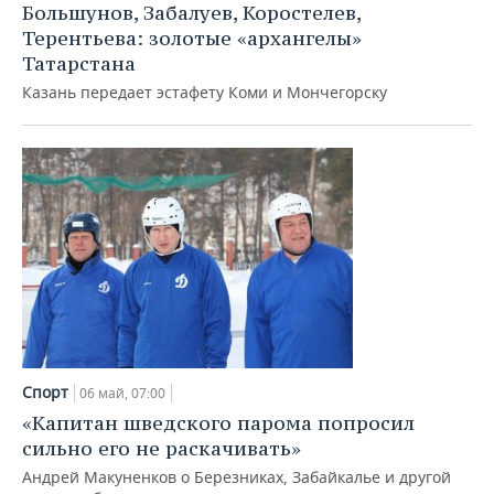
ВОДНЫЕ ВИДЫ СПОРТА
ОБРАЗОВАНИЕ
Большунов, Забалуев, Коростелев,
Терентьева: золотые «архангелы»
ХОККЕЙ С МЯЧОМ
ПРОИСШЕСТВИЯ
Татарстана
Казань передает эстафету Коми и Мончегорску
Спорт
06 май, 07:00
«Капитан шведского парома попросил
сильно его не раскачивать»
Андрей Макуненков о Березниках, Забайкалье и другой