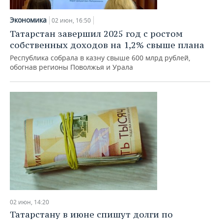
НЕФТЕХИМИЯ
РОЗНИЧНАЯ ТОРГОВЛЯ
НОВОСТИ ТЕХНОЛОГИЙ
МЕРОПРИЯТИЯ
Экономика
02 июн, 16:50
НЕФТЬ
Татарстан завершил 2025 год с ростом
ТРАНСПОРТ
IT
НОВОСТИ МЕРОПРИЯТИЙ
СПОРТ
собственных доходов на 1,2% свыше плана
ОПК
Республика собрала в казну свыше 600 млрд рублей,
УСЛУГИ
МЕДИА
ВЫЕЗДНАЯ РЕДАКЦИЯ
НОВОСТИ СПОРТА
ОБЩЕСТВО
обогнав регионы Поволжья и Урала
ЭНЕРГЕТИКА
ТЕЛЕКОММУНИКАЦИИ
БИЗНЕС-БРАНЧИ
ФУТБОЛ
НОВОСТИ ОБЩЕСТВА
ФОТОГАЛЕРЕЯ
ONLINE-КОНФЕРЕНЦИИ
ХОККЕЙ
ВЛАСТЬ
СЮЖЕТЫ
ОТКРЫТАЯ ЛЕКЦИЯ
БАСКЕТБОЛ
ИНФРАСТРУКТУРА
СПРАВОЧНИК
ВОЛЕЙБОЛ
ИСТОРИЯ
СПИСОК ПЕРСОН
ПОЛНАЯ ВЕРСИЯ
КИБЕРСПОРТ
КУЛЬТУРА
СПИСОК КОМПАНИЙ
ФИГУРНОЕ КАТАНИЕ
МЕДИЦИНА
02 июн, 14:20
Татарстану в июне спишут долги по