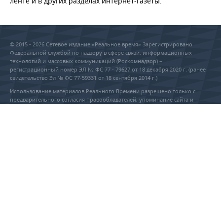
ленте и в других разделах интернет-газеты.
© 2015 - 2026 Сетевое издание «Реальное время» Зарегистрировано
Федеральной службой по надзору в сфере связи, информационных
технологий и массовых коммуникаций (Роскомнадзор) –
регистрационный номер ЭЛ № ФС 77 - 79627 от 18 декабря 2020 г. (ранее
свидетельство Эл № ФС 77-59331 от 18 сентября 2014 г.)
Использование материалов Реального Времени разрешено только с
предварительного согласия правообладателей, упоминание сайта и
прямая гиперссылка обязательны при частичном или полном
воспроизведении материалов.
18+
RU
EN
РЕДАКЦИЯ
РЕКЛАМА
Учредитель ООО «Реальное
ПРАВОВАЯ ИНФОРМАЦИЯ
время»
Главный редактор Саушина А.А.
ПОЛИТИКА О ПЕРСОНАЛЬНЫХ
Телефон редакции: +7 (843) 222-
ДАННЫХ
90-80
info@realnoevremya.ru