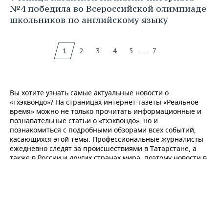
№4 победила во Всероссийской олимпиаде
школьников по английскому языку
...
1
2
3
4
5
7
Вы хотите узнать самые актуальные новости о
«тхэквондо»? На страницах интернет-газеты «Реальное
время» можно не только прочитать информационные и
познавательные статьи о «тхэквондо», но и
познакомиться с подробными обзорами всех событий,
касающихся этой темы. Профессиональные журналисты
ежедневно следят за происшествиями в Татарстане, а
также в России и других странах мира, поэтому новости в
каждом блоке регулярно обновляются. У нас вы найдете
статьи, которые расскажут о последних изменениях о
«тхэквондо». Кроме того на нашем портале представлены
обзоры мирового финансового рынка, политики,
недвижимости. Чтобы всегда быть в курсе событий,
читайте «горячие» новости в главной ленте и в других