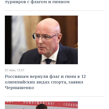
ВОДНЫЕ ВИДЫ СПОРТА
ОБРАЗОВАНИЕ
турниров с флагом и гимном
ХОККЕЙ С МЯЧОМ
ПРОИСШЕСТВИЯ
07 июн, 13:57
Россиянам вернули флаг и гимн в 12
олимпийских видах спорта, заявил
Чернышенко