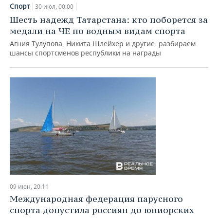
НЕФТЕХИМИЯ
Спорт
30 июл, 00:00
РОЗНИЧНАЯ ТОРГОВЛЯ
НОВОСТИ ТЕХНОЛОГИЙ
МЕРОПРИЯТИЯ
Шесть надежд Татарстана: кто поборется за
НЕФТЬ
медали на ЧЕ по водным видам спорта
ТРАНСПОРТ
IT
НОВОСТИ МЕРОПРИЯТИЙ
СПОРТ
Агния Тулупова, Никита Шлейхер и другие: разбираем
ОПК
шансы спортсменов республики на награды
УСЛУГИ
МЕДИА
ВЫЕЗДНАЯ РЕДАКЦИЯ
НОВОСТИ СПОРТА
ОБЩЕСТВО
ЭНЕРГЕТИКА
ТЕЛЕКОММУНИКАЦИИ
БИЗНЕС-БРАНЧИ
ФУТБОЛ
НОВОСТИ ОБЩЕСТВА
ФОТОГАЛЕРЕЯ
ONLINE-КОНФЕРЕНЦИИ
ХОККЕЙ
ВЛАСТЬ
СЮЖЕТЫ
ОТКРЫТАЯ ЛЕКЦИЯ
БАСКЕТБОЛ
ИНФРАСТРУКТУРА
СПРАВОЧНИК
ВОЛЕЙБОЛ
ИСТОРИЯ
СПИСОК ПЕРСОН
ПОЛНАЯ ВЕРСИЯ
КИБЕРСПОРТ
КУЛЬТУРА
СПИСОК КОМПАНИЙ
09 июн, 20:11
ФИГУРНОЕ КАТАНИЕ
МЕДИЦИНА
Международная федерация парусного
спорта допустила россиян до юниорских