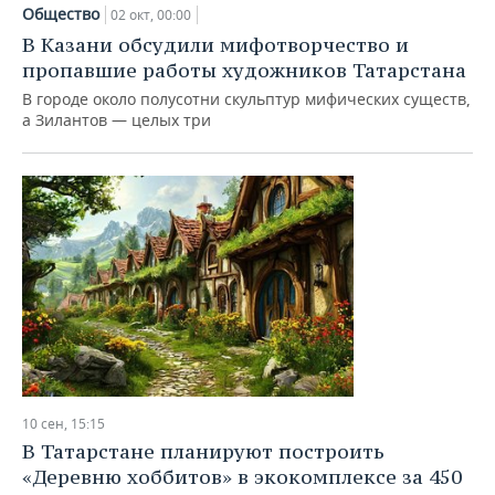
НЕФТЕХИМИЯ
Общество
02 окт, 00:00
РОЗНИЧНАЯ ТОРГОВЛЯ
НОВОСТИ ТЕХНОЛОГИЙ
МЕРОПРИЯТИЯ
В Казани обсудили мифотворчество и
НЕФТЬ
пропавшие работы художников Татарстана
ТРАНСПОРТ
IT
НОВОСТИ МЕРОПРИЯТИЙ
СПОРТ
В городе около полусотни скульптур мифических существ,
ОПК
а Зилантов — целых три
УСЛУГИ
МЕДИА
ВЫЕЗДНАЯ РЕДАКЦИЯ
НОВОСТИ СПОРТА
ОБЩЕСТВО
ЭНЕРГЕТИКА
ТЕЛЕКОММУНИКАЦИИ
БИЗНЕС-БРАНЧИ
ФУТБОЛ
НОВОСТИ ОБЩЕСТВА
ФОТОГАЛЕРЕЯ
ONLINE-КОНФЕРЕНЦИИ
ХОККЕЙ
ВЛАСТЬ
СЮЖЕТЫ
ОТКРЫТАЯ ЛЕКЦИЯ
БАСКЕТБОЛ
ИНФРАСТРУКТУРА
СПРАВОЧНИК
ВОЛЕЙБОЛ
ИСТОРИЯ
СПИСОК ПЕРСОН
ПОЛНАЯ ВЕРСИЯ
КИБЕРСПОРТ
КУЛЬТУРА
СПИСОК КОМПАНИЙ
10 сен, 15:15
ФИГУРНОЕ КАТАНИЕ
МЕДИЦИНА
В Татарстане планируют построить
«Деревню хоббитов» в экокомплексе за 450