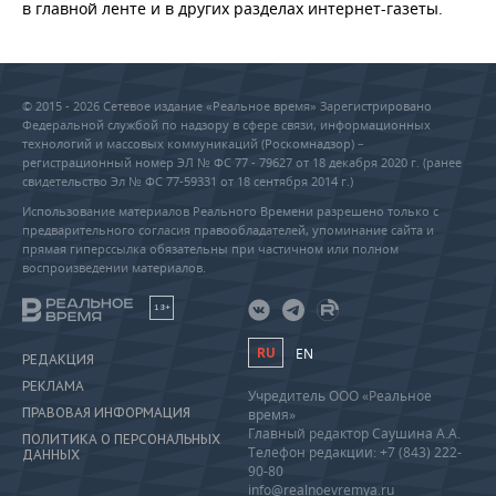
в главной ленте и в других разделах интернет-газеты.
© 2015 - 2026 Сетевое издание «Реальное время» Зарегистрировано
Федеральной службой по надзору в сфере связи, информационных
технологий и массовых коммуникаций (Роскомнадзор) –
регистрационный номер ЭЛ № ФС 77 - 79627 от 18 декабря 2020 г. (ранее
свидетельство Эл № ФС 77-59331 от 18 сентября 2014 г.)
Использование материалов Реального Времени разрешено только с
предварительного согласия правообладателей, упоминание сайта и
прямая гиперссылка обязательны при частичном или полном
воспроизведении материалов.
18+
RU
EN
РЕДАКЦИЯ
РЕКЛАМА
Учредитель ООО «Реальное
ПРАВОВАЯ ИНФОРМАЦИЯ
время»
Главный редактор Саушина А.А.
ПОЛИТИКА О ПЕРСОНАЛЬНЫХ
Телефон редакции: +7 (843) 222-
ДАННЫХ
90-80
info@realnoevremya.ru