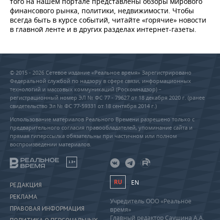
того на нашем портале представлены обзоры мирового
финансового рынка, политики, недвижимости. Чтобы
всегда быть в курсе событий, читайте «горячие» новости
в главной ленте и в других разделах интернет-газеты.
© 2015 - 2026 Сетевое издание «Реальное время» Зарегистрировано
Федеральной службой по надзору в сфере связи, информационных
технологий и массовых коммуникаций (Роскомнадзор) –
регистрационный номер ЭЛ № ФС 77 - 79627 от 18 декабря 2020 г. (ранее
свидетельство Эл № ФС 77-59331 от 18 сентября 2014 г.)
Использование материалов Реального Времени разрешено только с
предварительного согласия правообладателей, упоминание сайта и
прямая гиперссылка обязательны при частичном или полном
воспроизведении материалов.
18+
RU
EN
РЕДАКЦИЯ
РЕКЛАМА
Учредитель ООО «Реальное
ПРАВОВАЯ ИНФОРМАЦИЯ
время»
Главный редактор Саушина А.А.