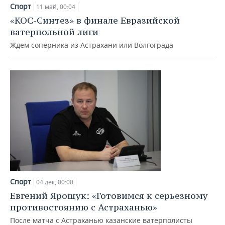
НЕФТЕХИМИЯ
Спорт
11 май, 00:04
РОЗНИЧНАЯ ТОРГОВЛЯ
НОВОСТИ ТЕХНОЛОГИЙ
МЕРОПРИЯТИЯ
«КОС-Синтез» в финале Евразийской
НЕФТЬ
ватерпольной лиги
ТРАНСПОРТ
IT
НОВОСТИ МЕРОПРИЯТИЙ
СПОРТ
Ждем соперника из Астрахани или Волгограда
ОПК
УСЛУГИ
МЕДИА
ВЫЕЗДНАЯ РЕДАКЦИЯ
НОВОСТИ СПОРТА
ОБЩЕСТВО
ЭНЕРГЕТИКА
ТЕЛЕКОММУНИКАЦИИ
БИЗНЕС-БРАНЧИ
ФУТБОЛ
НОВОСТИ ОБЩЕСТВА
ФОТОГАЛЕРЕЯ
ONLINE-КОНФЕРЕНЦИИ
ХОККЕЙ
ВЛАСТЬ
СЮЖЕТЫ
ОТКРЫТАЯ ЛЕКЦИЯ
БАСКЕТБОЛ
ИНФРАСТРУКТУРА
СПРАВОЧНИК
ВОЛЕЙБОЛ
ИСТОРИЯ
СПИСОК ПЕРСОН
ПОЛНАЯ ВЕРСИЯ
КИБЕРСПОРТ
КУЛЬТУРА
СПИСОК КОМПАНИЙ
Спорт
04 дек, 00:00
Евгений Ярощук: «Готовимся к серьезному
ФИГУРНОЕ КАТАНИЕ
МЕДИЦИНА
противостоянию с Астраханью»
После матча с Астраханью казанские ватерполисты