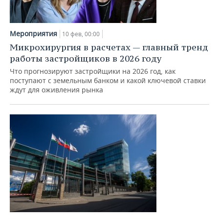
НЕФТЕХИМИЯ
РОЗНИЧНАЯ ТОРГОВЛЯ
НОВОСТИ ТЕХНОЛОГИЙ
МЕРОПРИЯТИЯ
НЕФТЬ
Мероприятия
10 фев, 00:00
ТРАНСПОРТ
IT
НОВОСТИ МЕРОПРИЯТИЙ
СПОРТ
Микрохирургия в расчетах — главный тренд
ОПК
работы застройщиков в 2026 году
УСЛУГИ
МЕДИА
ВЫЕЗДНАЯ РЕДАКЦИЯ
НОВОСТИ СПОРТА
ОБЩЕСТВО
ЭНЕРГЕТИКА
Что прогнозируют застройщики на 2026 год, как
поступают с земельным банком и какой ключевой ставки
ТЕЛЕКОММУНИКАЦИИ
БИЗНЕС-БРАНЧИ
ФУТБОЛ
НОВОСТИ ОБЩЕСТВА
ФОТОГАЛЕРЕЯ
ждут для оживления рынка
ONLINE-КОНФЕРЕНЦИИ
ХОККЕЙ
ВЛАСТЬ
СЮЖЕТЫ
ОТКРЫТАЯ ЛЕКЦИЯ
БАСКЕТБОЛ
ИНФРАСТРУКТУРА
СПРАВОЧНИК
ВОЛЕЙБОЛ
ИСТОРИЯ
СПИСОК ПЕРСОН
ПОЛНАЯ ВЕРСИЯ
КИБЕРСПОРТ
КУЛЬТУРА
СПИСОК КОМПАНИЙ
ФИГУРНОЕ КАТАНИЕ
МЕДИЦИНА