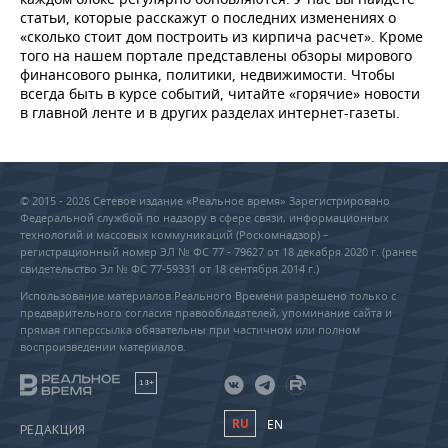
статьи, которые расскажут о последних изменениях о
«сколько стоит дом построить из кирпича расчет». Кроме
того на нашем портале представлены обзоры мирового
финансового рынка, политики, недвижимости. Чтобы
всегда быть в курсе событий, читайте «горячие» новости
в главной ленте и в других разделах интернет-газеты.
© 2015 - 2026 Сетевое издание «Реальное время» Зарегистрировано
Федеральной службой по надзору в сфере связи, информационных
технологий и массовых коммуникаций (Роскомнадзор) –
регистрационный номер ЭЛ № ФС 77 - 79627 от 18 декабря 2020 г. (ранее
свидетельство Эл № ФС 77-59331 от 18 сентября 2014 г.)
Использование материалов Реального Времени разрешено только с
предварительного согласия правообладателей, упоминание сайта и
прямая гиперссылка обязательны при частичном или полном
воспроизведении материалов.
18+
RU
EN
РЕДАКЦИЯ