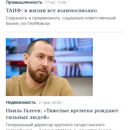
ВОДНЫЕ ВИДЫ СПОРТА
ОБРАЗОВАНИЕ
Промышленность
17 окт, 15:00
ТАИФ: в жизни все взаимосвязано
ХОККЕЙ С МЯЧОМ
ПРОИСШЕСТВИЯ
Сохранить и приумножить: социально ответственный
бизнес по-ТАИФовски
Недвижимость
21 фев, 00:00
Наиль Галеев: «Тяжелые времена рождают
сильных людей»
Генеральный директор крупного татарстанского