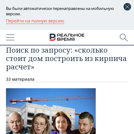
Вы были автоматически перенаправлены на мобильную
версию.
Перейти на полную версию
РЕГИОНЫ
БАШКОРТОСТАН
НОВОСТИ
Поиск по запросу: «сколько
ТАТАРСТАН
АНАЛИТИКА
стоит дом построить из кирпича
УДМУРТИЯ
НОВОСТИ АНАЛИТИКИ
ЭКОНОМИКА
расчет»
ДЕКЛАРАЦИИ О ДОХОДАХ
НОВОСТИ ЭКОНОМИКИ
ПРОМЫШЛЕННОСТЬ
33 материала
КОРОЛИ ГОСЗАКАЗА ПФО
ФИНАНСЫ
НОВОСТИ
НЕДВИЖИМОСТЬ
ПРОМЫШЛЕННОСТИ
ВУЗЫ ТАТАРСТАНА
БАНКИ
НОВОСТИ НЕДВИЖИМОСТИ
АВТО
АГРОПРОМ
КОМУ ПРИНАДЛЕЖАТ
БЮДЖЕТ
НОВОСТИ АВТО
БИЗНЕС
ТОРГОВЫЕ ЦЕНТРЫ
МАШИНОСТРОЕНИЕ
ТАТАРСТАНА
ИНВЕСТИЦИИ
НОВОСТИ БИЗНЕСА
ТЕХНОЛОГИИ