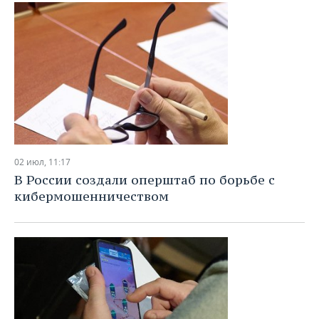
ВОДНЫЕ ВИДЫ СПОРТА
ОБРАЗОВАНИЕ
ХОККЕЙ С МЯЧОМ
ПРОИСШЕСТВИЯ
02 июл, 11:17
В России создали оперштаб по борьбе с
кибермошенничеством