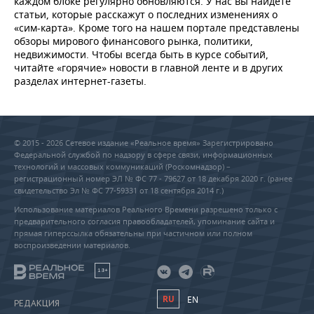
каждом блоке регулярно обновляются. У нас вы найдете
статьи, которые расскажут о последних изменениях о
«сим-карта». Кроме того на нашем портале представлены
обзоры мирового финансового рынка, политики,
недвижимости. Чтобы всегда быть в курсе событий,
читайте «горячие» новости в главной ленте и в других
разделах интернет-газеты.
© 2015 - 2026 Сетевое издание «Реальное время» Зарегистрировано
Федеральной службой по надзору в сфере связи, информационных
технологий и массовых коммуникаций (Роскомнадзор) –
регистрационный номер ЭЛ № ФС 77 - 79627 от 18 декабря 2020 г. (ранее
свидетельство Эл № ФС 77-59331 от 18 сентября 2014 г.)
Использование материалов Реального Времени разрешено только с
предварительного согласия правообладателей, упоминание сайта и
прямая гиперссылка обязательны при частичном или полном
воспроизведении материалов.
18+
RU
EN
РЕДАКЦИЯ