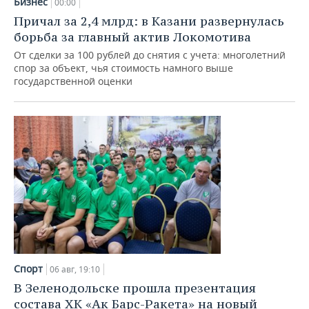
Бизнес
ВОДНЫЕ ВИДЫ СПОРТА
ОБРАЗОВАНИЕ
00:00
Причал за 2,4 млрд: в Казани развернулась
ХОККЕЙ С МЯЧОМ
ПРОИСШЕСТВИЯ
борьба за главный актив Локомотива
От сделки за 100 рублей до снятия с учета: многолетний
спор за объект, чья стоимость намного выше
государственной оценки
Спорт
06 авг, 19:10
В Зеленодольске прошла презентация
состава ХК «Ак Барс-Ракета» на новый