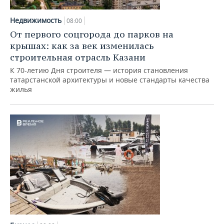
НЕФТЕХИМИЯ
РОЗНИЧНАЯ ТОРГОВЛЯ
НОВОСТИ ТЕХНОЛОГИЙ
МЕРОПРИЯТИЯ
Недвижимость
08:00
НЕФТЬ
От первого соцгорода до парков на
ТРАНСПОРТ
IT
НОВОСТИ МЕРОПРИЯТИЙ
СПОРТ
крышах: как за век изменилась
ОПК
строительная отрасль Казани
УСЛУГИ
МЕДИА
ВЫЕЗДНАЯ РЕДАКЦИЯ
НОВОСТИ СПОРТА
ОБЩЕСТВО
К 70-летию Дня строителя — история становления
ЭНЕРГЕТИКА
татарстанской архитектуры и новые стандарты качества
ТЕЛЕКОММУНИКАЦИИ
БИЗНЕС-БРАНЧИ
ФУТБОЛ
НОВОСТИ ОБЩЕСТВА
ФОТОГАЛЕРЕЯ
жилья
ONLINE-КОНФЕРЕНЦИИ
ХОККЕЙ
ВЛАСТЬ
СЮЖЕТЫ
ОТКРЫТАЯ ЛЕКЦИЯ
БАСКЕТБОЛ
ИНФРАСТРУКТУРА
СПРАВОЧНИК
ВОЛЕЙБОЛ
ИСТОРИЯ
СПИСОК ПЕРСОН
ПОЛНАЯ ВЕРСИЯ
КИБЕРСПОРТ
КУЛЬТУРА
СПИСОК КОМПАНИЙ
ФИГУРНОЕ КАТАНИЕ
МЕДИЦИНА