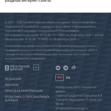
разделах интернет-газеты.
© 2015 - 2026 Сетевое издание «Реальное время» Зарегистрировано
Федеральной службой по надзору в сфере связи, информационных
технологий и массовых коммуникаций (Роскомнадзор) –
регистрационный номер ЭЛ № ФС 77 - 79627 от 18 декабря 2020 г. (ранее
свидетельство Эл № ФС 77-59331 от 18 сентября 2014 г.)
Использование материалов Реального Времени разрешено только с
предварительного согласия правообладателей, упоминание сайта и
прямая гиперссылка обязательны при частичном или полном
воспроизведении материалов.
18+
RU
EN
РЕДАКЦИЯ
РЕКЛАМА
Учредитель ООО «Реальное
ПРАВОВАЯ ИНФОРМАЦИЯ
время»
Главный редактор Саушина А.А.
ПОЛИТИКА О ПЕРСОНАЛЬНЫХ
Телефон редакции: +7 (843) 222-
ДАННЫХ
90-80
info@realnoevremya.ru