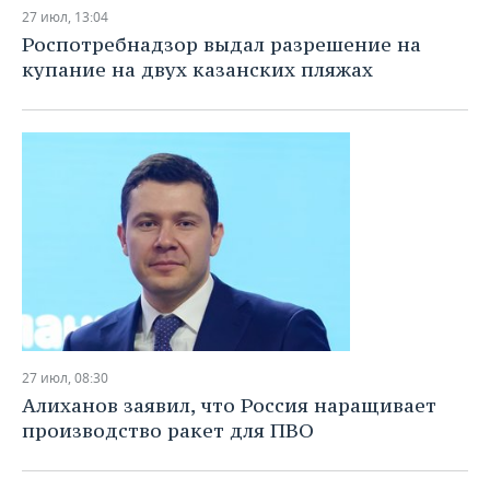
НЕФТЕХИМИЯ
27 июл, 13:04
РОЗНИЧНАЯ ТОРГОВЛЯ
НОВОСТИ ТЕХНОЛОГИЙ
МЕРОПРИЯТИЯ
Роспотребнадзор выдал разрешение на
НЕФТЬ
купание на двух казанских пляжах
ТРАНСПОРТ
IT
НОВОСТИ МЕРОПРИЯТИЙ
СПОРТ
ОПК
УСЛУГИ
МЕДИА
ВЫЕЗДНАЯ РЕДАКЦИЯ
НОВОСТИ СПОРТА
ОБЩЕСТВО
ЭНЕРГЕТИКА
ТЕЛЕКОММУНИКАЦИИ
БИЗНЕС-БРАНЧИ
ФУТБОЛ
НОВОСТИ ОБЩЕСТВА
ФОТОГАЛЕРЕЯ
ONLINE-КОНФЕРЕНЦИИ
ХОККЕЙ
ВЛАСТЬ
СЮЖЕТЫ
ОТКРЫТАЯ ЛЕКЦИЯ
БАСКЕТБОЛ
ИНФРАСТРУКТУРА
СПРАВОЧНИК
ВОЛЕЙБОЛ
ИСТОРИЯ
СПИСОК ПЕРСОН
ПОЛНАЯ ВЕРСИЯ
27 июл, 08:30
КИБЕРСПОРТ
КУЛЬТУРА
СПИСОК КОМПАНИЙ
Алиханов заявил, что Россия наращивает
производство ракет для ПВО
ФИГУРНОЕ КАТАНИЕ
МЕДИЦИНА