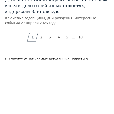
завели дело о фейковых новостях,
задержали Блиновскую
Ключевые годовщины, дни рождения, интересные
события 27 апреля 2026 года
...
1
2
3
4
5
10
Вы хотите узнать самые актуальные новости о
«комсомол»? На страницах интернет-газеты «Реальное
время» можно не только прочитать информационные и
познавательные статьи о «комсомол», но и
познакомиться с подробными обзорами всех событий,
касающихся этой темы. Профессиональные журналисты
ежедневно следят за происшествиями в Татарстане, а
также в России и других странах мира, поэтому новости в
каждом блоке регулярно обновляются. У нас вы найдете
статьи, которые расскажут о последних изменениях о
«комсомол». Кроме того на нашем портале представлены
обзоры мирового финансового рынка, политики,