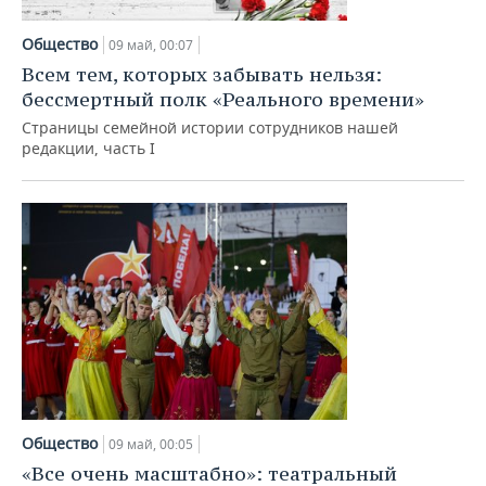
НЕФТЕХИМИЯ
РОЗНИЧНАЯ ТОРГОВЛЯ
НОВОСТИ ТЕХНОЛОГИЙ
МЕРОПРИЯТИЯ
Общество
09 май, 00:07
НЕФТЬ
Всем тем, которых забывать нельзя:
ТРАНСПОРТ
IT
НОВОСТИ МЕРОПРИЯТИЙ
СПОРТ
бессмертный полк «Реального времени»
ОПК
Страницы семейной истории сотрудников нашей
УСЛУГИ
МЕДИА
ВЫЕЗДНАЯ РЕДАКЦИЯ
НОВОСТИ СПОРТА
ОБЩЕСТВО
редакции, часть I
ЭНЕРГЕТИКА
ТЕЛЕКОММУНИКАЦИИ
БИЗНЕС-БРАНЧИ
ФУТБОЛ
НОВОСТИ ОБЩЕСТВА
ФОТОГАЛЕРЕЯ
ONLINE-КОНФЕРЕНЦИИ
ХОККЕЙ
ВЛАСТЬ
СЮЖЕТЫ
ОТКРЫТАЯ ЛЕКЦИЯ
БАСКЕТБОЛ
ИНФРАСТРУКТУРА
СПРАВОЧНИК
ВОЛЕЙБОЛ
ИСТОРИЯ
СПИСОК ПЕРСОН
ПОЛНАЯ ВЕРСИЯ
КИБЕРСПОРТ
КУЛЬТУРА
СПИСОК КОМПАНИЙ
ФИГУРНОЕ КАТАНИЕ
МЕДИЦИНА
Общество
09 май, 00:05
«Все очень масштабно»: театральный