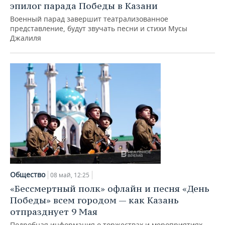
ВОДНЫЕ ВИДЫ СПОРТА
ОБРАЗОВАНИЕ
эпилог парада Победы в Казани
Военный парад завершит театрализованное
ХОККЕЙ С МЯЧОМ
ПРОИСШЕСТВИЯ
представление, будут звучать песни и стихи Мусы
Джалиля
Общество
08 май, 12:25
«Бессмертный полк» офлайн и песня «День
Победы» всем городом — как Казань
отпразднует 9 Мая
Подробная информация о торжествах и мероприятиях,