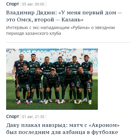
НЕФТЕХИМИЯ
Спорт
05 авг, 00:00
РОЗНИЧНАЯ ТОРГОВЛЯ
НОВОСТИ ТЕХНОЛОГИЙ
МЕРОПРИЯТИЯ
Владимир Дядюн: «У меня первый дом —
НЕФТЬ
это Омск, второй — Казань»
ТРАНСПОРТ
IT
НОВОСТИ МЕРОПРИЯТИЙ
СПОРТ
Интервью с экс-нападающим «Рубина» о звездном
ОПК
периоде казанского клуба
УСЛУГИ
МЕДИА
ВЫЕЗДНАЯ РЕДАКЦИЯ
НОВОСТИ СПОРТА
ОБЩЕСТВО
ЭНЕРГЕТИКА
ТЕЛЕКОММУНИКАЦИИ
БИЗНЕС-БРАНЧИ
ФУТБОЛ
НОВОСТИ ОБЩЕСТВА
ФОТОГАЛЕРЕЯ
ONLINE-КОНФЕРЕНЦИИ
ХОККЕЙ
ВЛАСТЬ
СЮЖЕТЫ
ОТКРЫТАЯ ЛЕКЦИЯ
БАСКЕТБОЛ
ИНФРАСТРУКТУРА
СПРАВОЧНИК
ВОЛЕЙБОЛ
ИСТОРИЯ
СПИСОК ПЕРСОН
ПОЛНАЯ ВЕРСИЯ
КИБЕРСПОРТ
КУЛЬТУРА
СПИСОК КОМПАНИЙ
Спорт
01 авг, 21:30
ФИГУРНОЕ КАТАНИЕ
МЕДИЦИНА
Даку плакал навзрыд: матч с «Акроном»
был последним для албанца в футболке