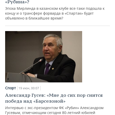
ВОДНЫЕ ВИДЫ СПОРТА
ОБРАЗОВАНИЕ
«Рубина»?
Эпоха Мирлинда в казанском клубе все-таки подошла к
ХОККЕЙ С МЯЧОМ
ПРОИСШЕСТВИЯ
концу и о трансфере форварда в «Спартак» будет
объявлено в ближайшее время?
Спорт
19 июн, 00:07
Александр Гусев: «Мне до сих пор снится
победа над «Барселоной»
Интервью с экс-президентом ФК «Рубин» Александром
Гусевым, отмечающим сегодня 80-летний юбилей