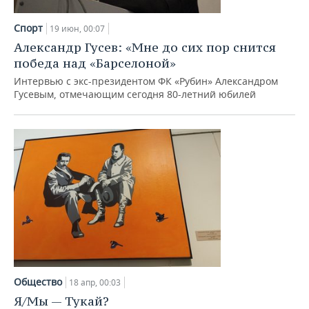
НЕФТЕХИМИЯ
РОЗНИЧНАЯ ТОРГОВЛЯ
НОВОСТИ ТЕХНОЛОГИЙ
МЕРОПРИЯТИЯ
Спорт
19 июн, 00:07
НЕФТЬ
Александр Гусев: «Мне до сих пор снится
ТРАНСПОРТ
IT
НОВОСТИ МЕРОПРИЯТИЙ
СПОРТ
победа над «Барселоной»
ОПК
Интервью с экс-президентом ФК «Рубин» Александром
УСЛУГИ
МЕДИА
ВЫЕЗДНАЯ РЕДАКЦИЯ
НОВОСТИ СПОРТА
ОБЩЕСТВО
Гусевым, отмечающим сегодня 80-летний юбилей
ЭНЕРГЕТИКА
ТЕЛЕКОММУНИКАЦИИ
БИЗНЕС-БРАНЧИ
ФУТБОЛ
НОВОСТИ ОБЩЕСТВА
ФОТОГАЛЕРЕЯ
ONLINE-КОНФЕРЕНЦИИ
ХОККЕЙ
ВЛАСТЬ
СЮЖЕТЫ
ОТКРЫТАЯ ЛЕКЦИЯ
БАСКЕТБОЛ
ИНФРАСТРУКТУРА
СПРАВОЧНИК
ВОЛЕЙБОЛ
ИСТОРИЯ
СПИСОК ПЕРСОН
ПОЛНАЯ ВЕРСИЯ
КИБЕРСПОРТ
КУЛЬТУРА
СПИСОК КОМПАНИЙ
ФИГУРНОЕ КАТАНИЕ
МЕДИЦИНА
Общество
18 апр, 00:03
Я/Мы — Тукай?