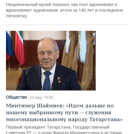
ВОДНЫЕ ВИДЫ СПОРТА
ОБРАЗОВАНИЕ
Национальный музей показал, как поэт вдохновлял и
вдохновляет художников: итоги за 140 лет и последнюю
ХОККЕЙ С МЯЧОМ
ПРОИСШЕСТВИЯ
пятилетку
Общество
22 мар, 19:00
Минтимер Шаймиев: «Идем дальше по
нашему выбранному пути — служения
многонациональному народу Татарстана»
Первый президент Татарстана, Государственный
Советник РТ — о роли Фарида Мухаметшина в истории