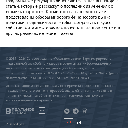
каждом блоке регулярно обновляются. У нас вы найдете
статьи, которые расскажут о последних изменениях о
«камиль шарипов». Кроме того на нашем портале
представлены обзоры мирового финансового рынка,
политики, недвижимости. Чтобы всегда быть в курсе
событий, читайте «горячие» новости в главной ленте и в
других разделах интернет-газеты.
© 2015 - 2026 Сетевое издание «Реальное время» Зарегистрировано
Федеральной службой по надзору в сфере связи, информационных
технологий и массовых коммуникаций (Роскомнадзор) –
регистрационный номер ЭЛ № ФС 77 - 79627 от 18 декабря 2020 г. (ранее
свидетельство Эл № ФС 77-59331 от 18 сентября 2014 г.)
Использование материалов Реального Времени разрешено только с
предварительного согласия правообладателей, упоминание сайта и
прямая гиперссылка обязательны при частичном или полном
воспроизведении материалов.
18+
RU
EN
РЕДАКЦИЯ