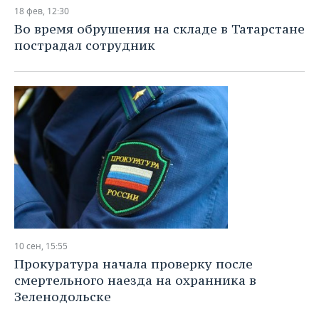
НЕФТЕХИМИЯ
18 фев, 12:30
РОЗНИЧНАЯ ТОРГОВЛЯ
НОВОСТИ ТЕХНОЛОГИЙ
МЕРОПРИЯТИЯ
Во время обрушения на складе в Татарстане
НЕФТЬ
пострадал сотрудник
ТРАНСПОРТ
IT
НОВОСТИ МЕРОПРИЯТИЙ
СПОРТ
ОПК
УСЛУГИ
МЕДИА
ВЫЕЗДНАЯ РЕДАКЦИЯ
НОВОСТИ СПОРТА
ОБЩЕСТВО
ЭНЕРГЕТИКА
ТЕЛЕКОММУНИКАЦИИ
БИЗНЕС-БРАНЧИ
ФУТБОЛ
НОВОСТИ ОБЩЕСТВА
ФОТОГАЛЕРЕЯ
ONLINE-КОНФЕРЕНЦИИ
ХОККЕЙ
ВЛАСТЬ
СЮЖЕТЫ
ОТКРЫТАЯ ЛЕКЦИЯ
БАСКЕТБОЛ
ИНФРАСТРУКТУРА
СПРАВОЧНИК
ВОЛЕЙБОЛ
ИСТОРИЯ
СПИСОК ПЕРСОН
ПОЛНАЯ ВЕРСИЯ
10 сен, 15:55
КИБЕРСПОРТ
КУЛЬТУРА
СПИСОК КОМПАНИЙ
Прокуратура начала проверку после
смертельного наезда на охранника в
ФИГУРНОЕ КАТАНИЕ
МЕДИЦИНА
Зеленодольске