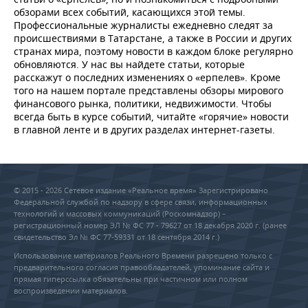
обзорами всех событий, касающихся этой темы.
Профессиональные журналисты ежедневно следят за
происшествиями в Татарстане, а также в России и других
странах мира, поэтому новости в каждом блоке регулярно
обновляются. У нас вы найдете статьи, которые
расскажут о последних изменениях о «ерпелев». Кроме
того на нашем портале представлены обзоры мирового
финансового рынка, политики, недвижимости. Чтобы
всегда быть в курсе событий, читайте «горячие» новости
в главной ленте и в других разделах интернет-газеты.
© 2015 - 2026 Сетевое издание «Реальное время» Зарегистрировано
Федеральной службой по надзору в сфере связи, информационных
технологий и массовых коммуникаций (Роскомнадзор) –
регистрационный номер ЭЛ № ФС 77 - 79627 от 18 декабря 2020 г. (ранее
свидетельство Эл № ФС 77-59331 от 18 сентября 2014 г.)
Использование материалов Реального Времени разрешено только с
предварительного согласия правообладателей, упоминание сайта и
прямая гиперссылка обязательны при частичном или полном
воспроизведении материалов.