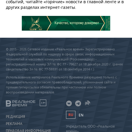
событий, читайте «горячие» новости в главной ленте и в
других разделах интернет-газеты.
© 2015 - 2026 Сетевое издание «Реальное время» Зарегистрировано
Федеральной службой по надзору в сфере связи, информационных
технологий и массовых коммуникаций (Роскомнадзор) –
регистрационный номер ЭЛ № ФС 77 - 79627 от 18 декабря 2020 г. (ранее
свидетельство Эл № ФС 77-59331 от 18 сентября 2014 г.)
Использование материалов Реального Времени разрешено только с
предварительного согласия правообладателей, упоминание сайта и
прямая гиперссылка обязательны при частичном или полном
воспроизведении материалов.
18+
RU
EN
РЕДАКЦИЯ
РЕКЛАМА
Учредитель ООО «Реальное
ПРАВОВАЯ ИНФОРМАЦИЯ
время»