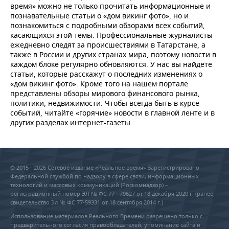
время» можно не только прочитать информационные и
познавательные статьи о «дом викинг фото», но и
познакомиться с подробными обзорами всех событий,
касающихся этой темы. Профессиональные журналисты
ежедневно следят за происшествиями в Татарстане, а
также в России и других странах мира, поэтому новости в
каждом блоке регулярно обновляются. У нас вы найдете
статьи, которые расскажут о последних изменениях о
«дом викинг фото». Кроме того на нашем портале
представлены обзоры мирового финансового рынка,
политики, недвижимости. Чтобы всегда быть в курсе
событий, читайте «горячие» новости в главной ленте и в
других разделах интернет-газеты.
© 2015 - 2026 Сетевое издание «Реальное время» Зарегистрировано
Федеральной службой по надзору в сфере связи, информационных
технологий и массовых коммуникаций (Роскомнадзор) –
регистрационный номер ЭЛ № ФС 77 - 79627 от 18 декабря 2020 г. (ранее
свидетельство Эл № ФС 77-59331 от 18 сентября 2014 г.)
Использование материалов Реального Времени разрешено только с
предварительного согласия правообладателей, упоминание сайта и