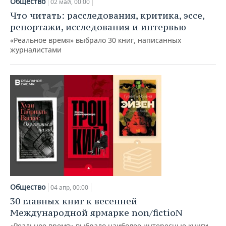
Общество
ВОДНЫЕ ВИДЫ СПОРТА
ОБРАЗОВАНИЕ
02 май, 00:00
Что читать: расследования, критика, эссе,
ХОККЕЙ С МЯЧОМ
ПРОИСШЕСТВИЯ
репортажи, исследования и интервью
«Реальное время» выбрало 30 книг, написанных
журналистами
Общество
04 апр, 00:00
30 главных книг к весенней
Международной ярмарке non/fictioN
«Реальное время» выбрало наиболее интересные книги