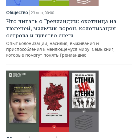
НЕФТЕХИМИЯ
РОЗНИЧНАЯ ТОРГОВЛЯ
НОВОСТИ ТЕХНОЛОГИЙ
МЕРОПРИЯТИЯ
Общество
23 янв, 00:00
НЕФТЬ
Что читать о Гренландии: охотница на
ТРАНСПОРТ
IT
НОВОСТИ МЕРОПРИЯТИЙ
СПОРТ
тюленей, мальчик-ворон, колонизация
ОПК
острова и чувство снега
УСЛУГИ
МЕДИА
ВЫЕЗДНАЯ РЕДАКЦИЯ
НОВОСТИ СПОРТА
ОБЩЕСТВО
Опыт колонизации, насилия, выживания и
ЭНЕРГЕТИКА
приспособления к меняющемуся миру. Семь книг,
ТЕЛЕКОММУНИКАЦИИ
БИЗНЕС-БРАНЧИ
ФУТБОЛ
НОВОСТИ ОБЩЕСТВА
ФОТОГАЛЕРЕЯ
которые помогут понять Гренландию
ONLINE-КОНФЕРЕНЦИИ
ХОККЕЙ
ВЛАСТЬ
СЮЖЕТЫ
ОТКРЫТАЯ ЛЕКЦИЯ
БАСКЕТБОЛ
ИНФРАСТРУКТУРА
СПРАВОЧНИК
ВОЛЕЙБОЛ
ИСТОРИЯ
СПИСОК ПЕРСОН
ПОЛНАЯ ВЕРСИЯ
КИБЕРСПОРТ
КУЛЬТУРА
СПИСОК КОМПАНИЙ
ФИГУРНОЕ КАТАНИЕ
МЕДИЦИНА