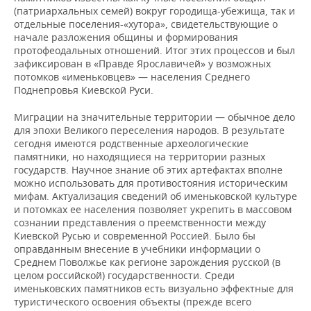
(патриархальных семей) вокруг городища-убежища, так и
отдельные поселения-«хутора», свидетельствующие о
начале разложения общины и формирования
протофеодальных отношений. Итог этих процессов и был
зафиксирован в «Правде Ярославичей» у возможных
потомков «именьковцев» — населения Среднего
Поднепровья Киевской Руси.
Миграции на значительные территории — обычное дело
для эпохи Великого переселения народов. В результате
сегодня имеются родственные археологические
памятники, но находящиеся на территории разных
государств. Научное знание об этих артефактах вполне
можно использовать для противостояния историческим
мифам. Актуализация сведений об именьковской культуре
и потомках ее населения позволяет укрепить в массовом
сознании представления о преемственности между
Киевской Русью и современной Россией. Было бы
оправданным внесение в учебники информации о
Среднем Поволжье как регионе зарождения русской (в
целом российской) государственности. Среди
именьковских памятников есть визуально эффектные для
туристического освоения объекты (прежде всего