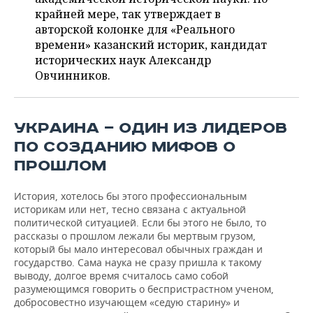
НЕФТЕХИМИЯ
крайней мере, так утверждает в
РОЗНИЧНАЯ ТОРГОВЛЯ
НОВОСТИ ТЕХНОЛОГИЙ
МЕРОПРИЯТИЯ
авторской колонке для «Реального
НЕФТЬ
времени» казанский историк, кандидат
ТРАНСПОРТ
IT
НОВОСТИ МЕРОПРИЯТИЙ
СПОРТ
исторических наук Александр
ОПК
Овчинников.
УСЛУГИ
МЕДИА
ВЫЕЗДНАЯ РЕДАКЦИЯ
НОВОСТИ СПОРТА
ОБЩЕСТВО
ЭНЕРГЕТИКА
ТЕЛЕКОММУНИКАЦИИ
БИЗНЕС-БРАНЧИ
ФУТБОЛ
НОВОСТИ ОБЩЕСТВА
ФОТОГАЛЕРЕЯ
УКРАИНА — ОДИН ИЗ ЛИДЕРОВ
ПО СОЗДАНИЮ МИФОВ О
ONLINE-КОНФЕРЕНЦИИ
ХОККЕЙ
ВЛАСТЬ
СЮЖЕТЫ
ПРОШЛОМ
ОТКРЫТАЯ ЛЕКЦИЯ
БАСКЕТБОЛ
ИНФРАСТРУКТУРА
СПРАВОЧНИК
История, хотелось бы этого профессиональным
историкам или нет, тесно связана с актуальной
ВОЛЕЙБОЛ
ИСТОРИЯ
СПИСОК ПЕРСОН
ПОЛНАЯ ВЕРСИЯ
политической ситуацией. Если бы этого не было, то
рассказы о прошлом лежали бы мертвым грузом,
который бы мало интересовал обычных граждан и
КИБЕРСПОРТ
КУЛЬТУРА
СПИСОК КОМПАНИЙ
государство. Сама наука не сразу пришла к такому
выводу, долгое время считалось само собой
ФИГУРНОЕ КАТАНИЕ
МЕДИЦИНА
разумеющимся говорить о беспристрастном ученом,
добросовестно изучающем «седую старину» и