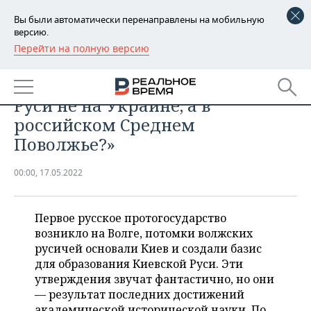
Вы были автоматически перенаправлены на мобильную
версию.
Перейти на полную версию
РЕГИОНЫ
ОБЩЕСТВО
Александр Овчинников: «Истоки
БАШКОРТОСТАН
НОВОСТИ
Руси не на Украине, а в
ТАТАРСТАН
АНАЛИТИКА
российском Среднем
Поволжье?»
УДМУРТИЯ
НОВОСТИ АНАЛИТИКИ
ЭКОНОМИКА
00:00, 17.05.2022
ДЕКЛАРАЦИИ О ДОХОДАХ
НОВОСТИ ЭКОНОМИКИ
ПРОМЫШЛЕННОСТЬ
КОРОЛИ ГОСЗАКАЗА ПФО
ФИНАНСЫ
НОВОСТИ
НЕДВИЖИМОСТЬ
Первое русское протогосударство
ПРОМЫШЛЕННОСТИ
возникло на Волге, потомки волжских
ВУЗЫ ТАТАРСТАНА
БАНКИ
НОВОСТИ НЕДВИЖИМОСТИ
АВТО
русичей основали Киев и создали базис
АГРОПРОМ
для образования Киевской Руси. Эти
КОМУ ПРИНАДЛЕЖАТ
БЮДЖЕТ
НОВОСТИ АВТО
БИЗНЕС
утверждения звучат фантастично, но они
ТОРГОВЫЕ ЦЕНТРЫ
МАШИНОСТРОЕНИЕ
ТАТАРСТАНА
— результат последних достижений
ИНВЕСТИЦИИ
НОВОСТИ БИЗНЕСА
ТЕХНОЛОГИИ
академической исторической науки. По