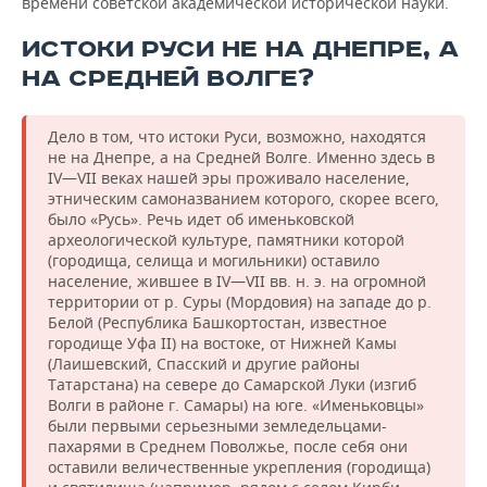
времени советской академической исторической науки.
ИСТОКИ РУСИ НЕ НА ДНЕПРЕ, А
НА СРЕДНЕЙ ВОЛГЕ?
Дело в том, что истоки Руси, возможно, находятся
не на Днепре, а на Средней Волге. Именно здесь в
IV—VII веках нашей эры проживало население,
этническим самоназванием которого, скорее всего,
было «Русь». Речь идет об именьковской
археологической культуре, памятники которой
(городища, селища и могильники) оставило
население, жившее в IV—VII вв. н. э. на огромной
территории от р. Суры (Мордовия) на западе до р.
Белой (Республика Башкортостан, известное
городище Уфа II) на востоке, от Нижней Камы
(Лаишевский, Спасский и другие районы
Татарстана) на севере до Самарской Луки (изгиб
Волги в районе г. Самары) на юге. «Именьковцы»
были первыми серьезными земледельцами-
пахарями в Среднем Поволжье, после себя они
оставили величественные укрепления (городища)