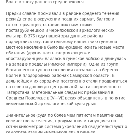
Волге в эпоху раннего средневековья.
Предки славян проживали в районе среднего течения
реки Днепра в окружении поздних сармат, балтов и
готов-германцев, оставивших памятники
постзарубинецкой и черняховской археологических
культур. В 375 году нашей эры данные районы
подверглись опустошительному нашествию гуннов и
местное население было вынуждено искать новые места
обитания (другая часть «черняховцев» и
«постзарубинцев» влилась в гуннское войско и двинулась
на запад в пределы Римской империи). Одна из групп
бежавшего от гуннов населения оказалась на берегах
Волги в плодородных районах Самарской области. В
дальнейшем их сородичи постепенно стали продвигаться
на север и дошли до центральной части современного
Татарстана. Материальные следы их пребывания в
Среднем Поволжье в IV—VII веках объединены в понятие
«именьковской археологической культуры».
Значительное (судя по более чем пятистам памятникам)
количество населения, продуманная и тянущаяся на
сотни километров система укреплений свидетельствуют о
самоорганизации «именьковцев» в раннее