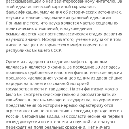
ВОДНЫЕ ВИДЫ СПОРТА
ОБРАЗОВАНИЕ
рассказывающем о ней заинтересованному читателю. За
этой идеалистической картиной скрывались
фальсификации, умолчания об исторических источниках,
ХОККЕЙ С МЯЧОМ
ПРОИСШЕСТВИЯ
неукоснительное следование актуальной идеологии.
Понимание того, что наука является частью социально-
политических отношений, в науковедении
осмысливается как постнеоклассическая стадия развития
научного знания. Исходя из этого, ученые изучают в том
числе и расцвет исторического мифотворчества в
республиках бывшего СССР.
Одним из лидеров по созданию мифов о прошлом
являлась и является Украина. За последние 30 лет здесь
появились одобряемые властями фантастические версии
прошлого, «делающие» украинцев одним из древнейших
народов на планете со славной историей
государственности и так далее. На эти фантазии можно
было бы смотреть снисходительно и рассматривать их
как «болезнь роста» молодого государства, но украинские
представления об истории нередко характеризуются
агрессивностью по отношению к соседям, прежде всего к
России. Сегодня мы видим, как схоластические на первый
взгляд дискуссии из интернета и научной литературы
переходят на поля реальных сражений. Нет ничего