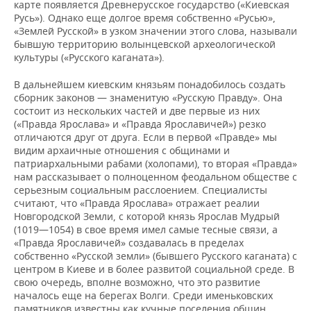
карте появляется Древнерусское государство («Киевская
Русь»). Однако еще долгое время собственно «Русью»,
«Землей Русской» в узком значении этого слова, называли
бывшую территорию волынцевской археологической
культуры («Русского каганата»).
В дальнейшем киевским князьям понадобилось создать
сборник законов — знаменитую «Русскую Правду». Она
состоит из нескольких частей и две первые из них
(«Правда Ярослава» и «Правда Ярославичей») резко
отличаются друг от друга. Если в первой «Правде» мы
видим архаичные отношения с общинами и
патриархальными рабами (холопами), то вторая «Правда»
нам рассказывает о полноценном феодальном обществе с
серьезным социальным расслоением. Специалисты
считают, что «Правда Ярослава» отражает реалии
Новгородской Земли, с которой князь Ярослав Мудрый
(1019—1054) в свое время имел самые тесные связи, а
«Правда Ярославичей» создавалась в пределах
собственно «Русской земли» (бывшего Русского каганата) с
центром в Киеве и в более развитой социальной среде. В
свою очередь, вполне возможно, что это развитие
началось еще на берегах Волги. Среди именьковских
памятников известны как кучные поселения общин