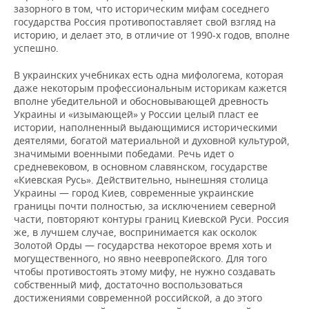
зазорного в том, что историческим мифам соседнего
государства Россия противопоставляет свой взгляд на
историю, и делает это, в отличие от 1990-х годов, вполне
успешно.
В украинских учебниках есть одна мифологема, которая
даже некоторым профессиональным историкам кажется
вполне убедительной и обосновывающей древность
Украины и «изымающей» у России целый пласт ее
истории, наполненный выдающимися историческими
деятелями, богатой материальной и духовной культурой,
значимыми военными победами. Речь идет о
средневековом, в основном славянском, государстве
«Киевская Русь». Действительно, нынешняя столица
Украины — город Киев, современные украинские
границы почти полностью, за исключением северной
части, повторяют контуры границ Киевской Руси. Россия
же, в лучшем случае, воспринимается как осколок
Золотой Орды — государства некоторое время хоть и
могущественного, но явно неевропейского. Для того
чтобы противостоять этому мифу, не нужно создавать
собственный миф, достаточно воспользоваться
достижениями современной российской, а до этого