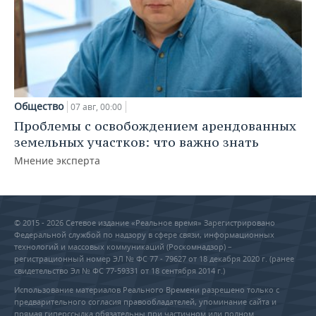
Общество
07 авг, 00:00
Проблемы с освобождением арендованных
земельных участков: что важно знать
Мнение эксперта
© 2015 - 2026 Сетевое издание «Реальное время» Зарегистрировано
Федеральной службой по надзору в сфере связи, информационных
технологий и массовых коммуникаций (Роскомнадзор) –
регистрационный номер ЭЛ № ФС 77 - 79627 от 18 декабря 2020 г. (ранее
свидетельство Эл № ФС 77-59331 от 18 сентября 2014 г.)
Использование материалов Реального Времени разрешено только с
предварительного согласия правообладателей, упоминание сайта и
прямая гиперссылка обязательны при частичном или полном