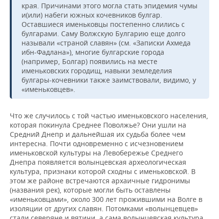
края. Причинами этого могла стать эпидемия чумы
и(или) набеги южных кочевников булгар.
Оставшиеся именьковцы постепенно слились с
булгарами. Саму Волжскую Булгарию еще долго
называли «страной славян» (см. «Записки Ахмеда
ибн-Фадлана»), многие булгарские города
(например, Болгар) появились на месте
именьковских городищ, навыки земледелия
булгары-кочевники также заимствовали, видимо, у
«именьковцев».
Что же случилось с той частью именьковского населения,
которая покинула Среднее Поволжье? Они ушли на
Средний Днепр и дальнейшая их судьба более чем
интересна. Почти одновременно с исчезновением
именьковской культуры на Левобережье Среднего
Днепра появляется волынцевская археологическая
культура, признаки которой сходны с именьковской. В
этом же районе встречаются архаичные гидронимы
(названия рек), которые могли быть оставлены
«именьковцами», около 300 лет прожившими на Волге в
изоляции от других славян. Потомками «волынцевцев»
стали северяне и вятичи, а сама волынцевская культура