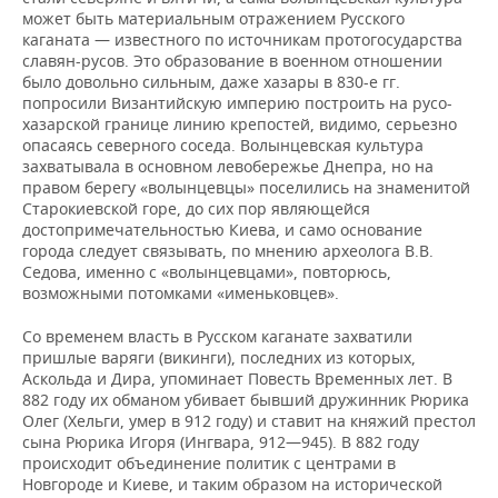
может быть материальным отражением Русского
каганата — известного по источникам протогосударства
славян-русов. Это образование в военном отношении
было довольно сильным, даже хазары в 830-е гг.
попросили Византийскую империю построить на русо-
хазарской границе линию крепостей, видимо, серьезно
опасаясь северного соседа. Волынцевская культура
захватывала в основном левобережье Днепра, но на
правом берегу «волынцевцы» поселились на знаменитой
Старокиевской горе, до сих пор являющейся
достопримечательностью Киева, и само основание
города следует связывать, по мнению археолога В.В.
Седова, именно с «волынцевцами», повторюсь,
возможными потомками «именьковцев».
Со временем власть в Русском каганате захватили
пришлые варяги (викинги), последних из которых,
Аскольда и Дира, упоминает Повесть Временных лет. В
882 году их обманом убивает бывший дружинник Рюрика
Олег (Хельги, умер в 912 году) и ставит на княжий престол
сына Рюрика Игоря (Ингвара, 912—945). В 882 году
происходит объединение политик с центрами в
Новгороде и Киеве, и таким образом на исторической