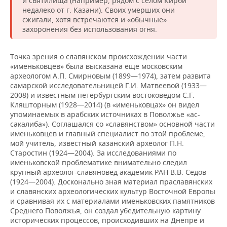
и святилища (например, рядом с селом Кирби
недалеко от г. Казани). Своих умерших они
сжигали, хотя встречаются и «обычные»
захоронения без использования огня.
Точка зрения о славянском происхождении части
«именьковцев» была высказана еще московским
археологом А.П. Смирновым (1899—1974), затем развита
самарской исследовательницей Г.И. Матвеевой (1933—
2008) и известным петербургским востоковедом С.Г.
Кляшторным (1928—2014) (в «именьковцах» он видел
упоминаемых в арабских источниках в Поволжье «ас-
сакалиба»). Соглашался со «славянством» основной части
именьковцев и главный специалист по этой проблеме,
мой учитель, известный казанский археолог П.Н.
Старостин (1924—2004). За исследованиями по
именьковской проблематике внимательно следил
крупный археолог-славяновед академик РАН В.В. Седов
(1924—2004). Досконально зная материал праславянских
и славянских археологических культур Восточной Европы
и сравнивая их с материалами именьковских памятников
Среднего Поволжья, он создал убедительную картину
исторических процессов, происходивших на Днепре и