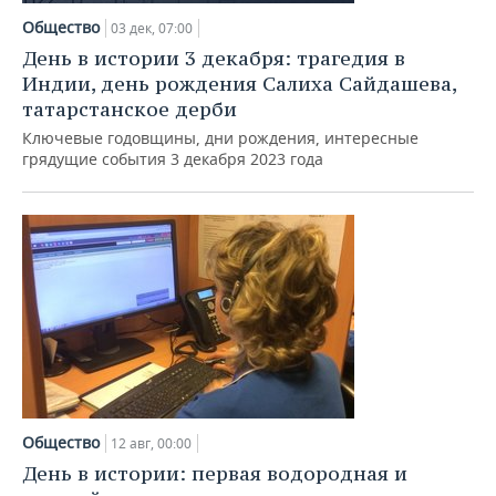
НЕФТЕХИМИЯ
Общество
03 дек, 07:00
РОЗНИЧНАЯ ТОРГОВЛЯ
НОВОСТИ ТЕХНОЛОГИЙ
МЕРОПРИЯТИЯ
День в истории 3 декабря: трагедия в
НЕФТЬ
Индии, день рождения Салиха Сайдашева,
ТРАНСПОРТ
IT
НОВОСТИ МЕРОПРИЯТИЙ
СПОРТ
татарстанское дерби
ОПК
Ключевые годовщины, дни рождения, интересные
УСЛУГИ
МЕДИА
ВЫЕЗДНАЯ РЕДАКЦИЯ
НОВОСТИ СПОРТА
ОБЩЕСТВО
грядущие события 3 декабря 2023 года
ЭНЕРГЕТИКА
ТЕЛЕКОММУНИКАЦИИ
БИЗНЕС-БРАНЧИ
ФУТБОЛ
НОВОСТИ ОБЩЕСТВА
ФОТОГАЛЕРЕЯ
ONLINE-КОНФЕРЕНЦИИ
ХОККЕЙ
ВЛАСТЬ
СЮЖЕТЫ
ОТКРЫТАЯ ЛЕКЦИЯ
БАСКЕТБОЛ
ИНФРАСТРУКТУРА
СПРАВОЧНИК
ВОЛЕЙБОЛ
ИСТОРИЯ
СПИСОК ПЕРСОН
ПОЛНАЯ ВЕРСИЯ
КИБЕРСПОРТ
КУЛЬТУРА
СПИСОК КОМПАНИЙ
Общество
12 авг, 00:00
ФИГУРНОЕ КАТАНИЕ
МЕДИЦИНА
День в истории: первая водородная и