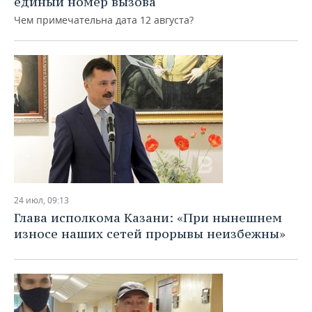
единый номер вызова
ВОДНЫЕ ВИДЫ СПОРТА
ОБРАЗОВАНИЕ
Чем примечательна дата 12 августа?
ХОККЕЙ С МЯЧОМ
ПРОИСШЕСТВИЯ
24 июл, 09:13
Глава исполкома Казани: «При нынешнем
износе наших сетей прорывы неизбежны»