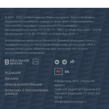
© 2015 - 2026 Сетевое издание «Реальное время» Зарегистрировано
Федеральной службой по надзору в сфере связи, информационных
технологий и массовых коммуникаций (Роскомнадзор) –
регистрационный номер ЭЛ № ФС 77 - 79627 от 18 декабря 2020 г. (ранее
свидетельство Эл № ФС 77-59331 от 18 сентября 2014 г.)
Использование материалов Реального Времени разрешено только с
предварительного согласия правообладателей, упоминание сайта и
прямая гиперссылка обязательны при частичном или полном
воспроизведении материалов.
18+
RU
EN
РЕДАКЦИЯ
РЕКЛАМА
Учредитель ООО «Реальное
ПРАВОВАЯ ИНФОРМАЦИЯ
время»
Главный редактор Саушина А.А.
ПОЛИТИКА О ПЕРСОНАЛЬНЫХ
Телефон редакции: +7 (843) 222-
ДАННЫХ
90-80
info@realnoevremya.ru