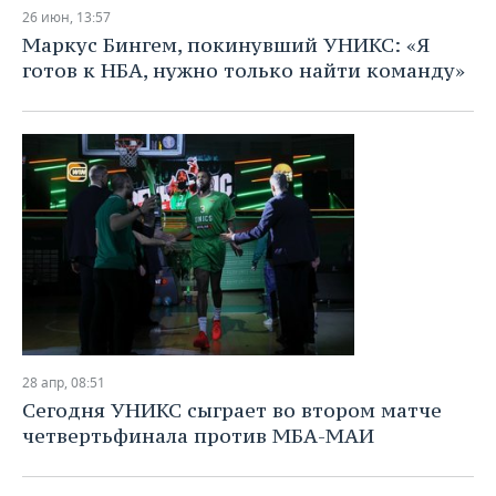
НЕФТЕХИМИЯ
26 июн, 13:57
РОЗНИЧНАЯ ТОРГОВЛЯ
НОВОСТИ ТЕХНОЛОГИЙ
МЕРОПРИЯТИЯ
Маркус Бингем, покинувший УНИКС: «Я
НЕФТЬ
готов к НБА, нужно только найти команду»
ТРАНСПОРТ
IT
НОВОСТИ МЕРОПРИЯТИЙ
СПОРТ
ОПК
УСЛУГИ
МЕДИА
ВЫЕЗДНАЯ РЕДАКЦИЯ
НОВОСТИ СПОРТА
ОБЩЕСТВО
ЭНЕРГЕТИКА
ТЕЛЕКОММУНИКАЦИИ
БИЗНЕС-БРАНЧИ
ФУТБОЛ
НОВОСТИ ОБЩЕСТВА
ФОТОГАЛЕРЕЯ
ONLINE-КОНФЕРЕНЦИИ
ХОККЕЙ
ВЛАСТЬ
СЮЖЕТЫ
ОТКРЫТАЯ ЛЕКЦИЯ
БАСКЕТБОЛ
ИНФРАСТРУКТУРА
СПРАВОЧНИК
ВОЛЕЙБОЛ
ИСТОРИЯ
СПИСОК ПЕРСОН
ПОЛНАЯ ВЕРСИЯ
28 апр, 08:51
КИБЕРСПОРТ
КУЛЬТУРА
СПИСОК КОМПАНИЙ
Сегодня УНИКС сыграет во втором матче
четвертьфинала против МБА-МАИ
ФИГУРНОЕ КАТАНИЕ
МЕДИЦИНА