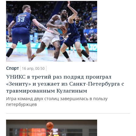
ВОДНЫЕ ВИДЫ СПОРТА
ОБРАЗОВАНИЕ
ХОККЕЙ С МЯЧОМ
ПРОИСШЕСТВИЯ
Спорт
16 апр, 00:50
УНИКС в третий раз подряд проиграл
«Зениту» и уезжает из Санкт-Петербурга с
травмированным Кулагиным
Игра команд двух столиц завершилась в пользу
петербуржцев