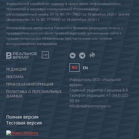
Федеральной службой по надзору в сфере связи, информационных
технологий и массовых коммуникаций (Роскомнадзор) –
регистрационный номер ЭЛ № ФС 77 - 79627 от 18 декабря 2020 г. (ранее
свидетельство Эл № ФС 77-59331 от 18 сентября 2014 г.)
Использование материалов Реального Времени разрешено только с
предварительного согласия правообладателей, упоминание сайта и
прямая гиперссылка обязательны при частичном или полном
воспроизведении материалов.
18+
RU
EN
РЕДАКЦИЯ
РЕКЛАМА
Учредитель ООО «Реальное
ПРАВОВАЯ ИНФОРМАЦИЯ
время»
Главный редактор Саушина А.А.
ПОЛИТИКА О ПЕРСОНАЛЬНЫХ
Телефон редакции: +7 (843) 222-
ДАННЫХ
90-80
info@realnoevremya.ru
Полная версия
Тестовая версия