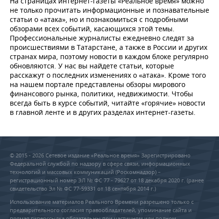
На страницах интернет-газеты «Реальное время» можно
не только прочитать информационные и познавательные
статьи о «атака», но и познакомиться с подробными
обзорами всех событий, касающихся этой темы.
Профессиональные журналисты ежедневно следят за
происшествиями в Татарстане, а также в России и других
странах мира, поэтому новости в каждом блоке регулярно
обновляются. У нас вы найдете статьи, которые
расскажут о последних изменениях о «атака». Кроме того
на нашем портале представлены обзоры мирового
финансового рынка, политики, недвижимости. Чтобы
всегда быть в курсе событий, читайте «горячие» новости
в главной ленте и в других разделах интернет-газеты.
© 2015 - 2026 Сетевое издание «Реальное время» Зарегистрировано
Федеральной службой по надзору в сфере связи, информационных
технологий и массовых коммуникаций (Роскомнадзор) –
регистрационный номер ЭЛ № ФС 77 - 79627 от 18 декабря 2020 г. (ранее
свидетельство Эл № ФС 77-59331 от 18 сентября 2014 г.)
Использование материалов Реального Времени разрешено только с
предварительного согласия правообладателей, упоминание сайта и
прямая гиперссылка обязательны при частичном или полном