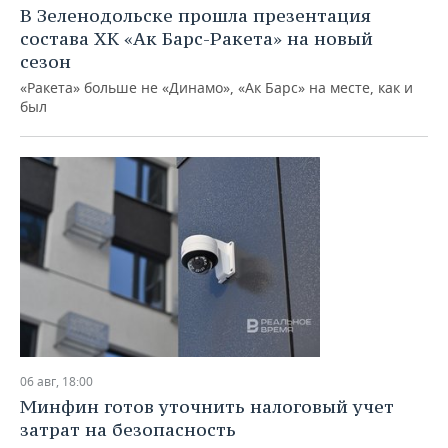
ВОДНЫЕ ВИДЫ СПОРТА
ОБРАЗОВАНИЕ
В Зеленодольске прошла презентация
состава ХК «Ак Барс-Ракета» на новый
ХОККЕЙ С МЯЧОМ
ПРОИСШЕСТВИЯ
сезон
«Ракета» больше не «Динамо», «Ак Барс» на месте, как и
был
06 авг, 18:00
Минфин готов уточнить налоговый учет
затрат на безопасность