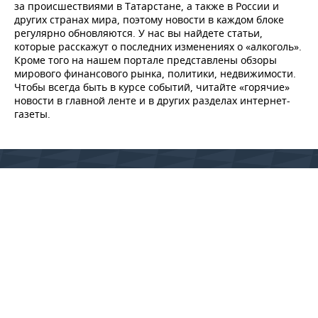
за происшествиями в Татарстане, а также в России и
других странах мира, поэтому новости в каждом блоке
регулярно обновляются. У нас вы найдете статьи,
которые расскажут о последних изменениях о «алкоголь».
Кроме того на нашем портале представлены обзоры
мирового финансового рынка, политики, недвижимости.
Чтобы всегда быть в курсе событий, читайте «горячие»
новости в главной ленте и в других разделах интернет-
газеты.
© 2015 - 2026 Сетевое издание «Реальное время» Зарегистрировано
Федеральной службой по надзору в сфере связи, информационных
технологий и массовых коммуникаций (Роскомнадзор) –
регистрационный номер ЭЛ № ФС 77 - 79627 от 18 декабря 2020 г. (ранее
свидетельство Эл № ФС 77-59331 от 18 сентября 2014 г.)
Использование материалов Реального Времени разрешено только с
предварительного согласия правообладателей, упоминание сайта и
прямая гиперссылка обязательны при частичном или полном
воспроизведении материалов.
18+