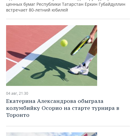
ВОДНЫЕ ВИДЫ СПОРТА
ОБРАЗОВАНИЕ
ценных бумаг Республики Татарстан Еркин Губайдуллин
встречает 80-летний юбилей
ХОККЕЙ С МЯЧОМ
ПРОИСШЕСТВИЯ
04 авг, 21:30
Екатерина Александрова обыграла
колумбийку Осорио на старте турнира в
Торонто