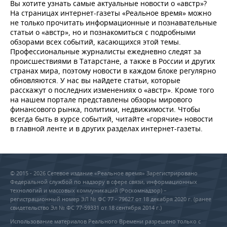
Вы хотите узнать самые актуальные новости о «австр»?
На страницах интернет-газеты «Реальное время» можно
не только прочитать информационные и познавательные
статьи о «австр», но и познакомиться с подробными
обзорами всех событий, касающихся этой темы.
Профессиональные журналисты ежедневно следят за
происшествиями в Татарстане, а также в России и других
странах мира, поэтому новости в каждом блоке регулярно
обновляются. У нас вы найдете статьи, которые
расскажут о последних изменениях о «австр». Кроме того
на нашем портале представлены обзоры мирового
финансового рынка, политики, недвижимости. Чтобы
всегда быть в курсе событий, читайте «горячие» новости
в главной ленте и в других разделах интернет-газеты.
© 2015 - 2026 Сетевое издание «Реальное время» Зарегистрировано
Федеральной службой по надзору в сфере связи, информационных
технологий и массовых коммуникаций (Роскомнадзор) –
регистрационный номер ЭЛ № ФС 77 - 79627 от 18 декабря 2020 г. (ранее
свидетельство Эл № ФС 77-59331 от 18 сентября 2014 г.)
Использование материалов Реального Времени разрешено только с