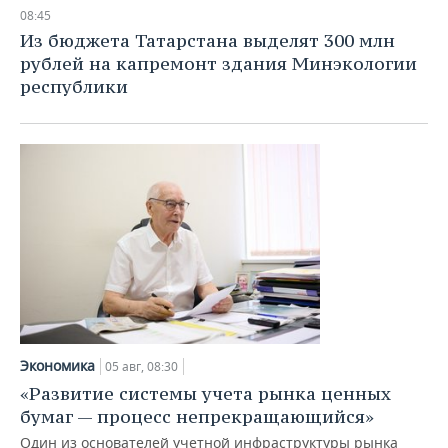
НЕФТЕХИМИЯ
08:45
РОЗНИЧНАЯ ТОРГОВЛЯ
НОВОСТИ ТЕХНОЛОГИЙ
МЕРОПРИЯТИЯ
Из бюджета Татарстана выделят 300 млн
НЕФТЬ
рублей на капремонт здания Минэкологии
ТРАНСПОРТ
IT
НОВОСТИ МЕРОПРИЯТИЙ
СПОРТ
республики
ОПК
УСЛУГИ
МЕДИА
ВЫЕЗДНАЯ РЕДАКЦИЯ
НОВОСТИ СПОРТА
ОБЩЕСТВО
ЭНЕРГЕТИКА
ТЕЛЕКОММУНИКАЦИИ
БИЗНЕС-БРАНЧИ
ФУТБОЛ
НОВОСТИ ОБЩЕСТВА
ФОТОГАЛЕРЕЯ
ONLINE-КОНФЕРЕНЦИИ
ХОККЕЙ
ВЛАСТЬ
СЮЖЕТЫ
ОТКРЫТАЯ ЛЕКЦИЯ
БАСКЕТБОЛ
ИНФРАСТРУКТУРА
СПРАВОЧНИК
ВОЛЕЙБОЛ
ИСТОРИЯ
СПИСОК ПЕРСОН
ПОЛНАЯ ВЕРСИЯ
КИБЕРСПОРТ
КУЛЬТУРА
СПИСОК КОМПАНИЙ
Экономика
05 авг, 08:30
«Развитие системы учета рынка ценных
ФИГУРНОЕ КАТАНИЕ
МЕДИЦИНА
бумаг — процесс непрекращающийся»
Один из основателей учетной инфраструктуры рынка