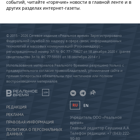
событий, читайте «горячие» новости в главной ленте и в
других разделах интернет-газеты.
© 2015 - 2026 Сетевое издание «Реальное время» Зарегистрировано
Федеральной службой по надзору в сфере связи, информационных
технологий и массовых коммуникаций (Роскомнадзор) –
регистрационный номер ЭЛ № ФС 77 - 79627 от 18 декабря 2020 г. (ранее
свидетельство Эл № ФС 77-59331 от 18 сентября 2014 г.)
Использование материалов Реального Времени разрешено только с
предварительного согласия правообладателей, упоминание сайта и
прямая гиперссылка обязательны при частичном или полном
воспроизведении материалов.
18+
RU
EN
РЕДАКЦИЯ
РЕКЛАМА
Учредитель ООО «Реальное
ПРАВОВАЯ ИНФОРМАЦИЯ
время»
Главный редактор Саушина А.А.
ПОЛИТИКА О ПЕРСОНАЛЬНЫХ
Телефон редакции: +7 (843) 222-
ДАННЫХ
90-80