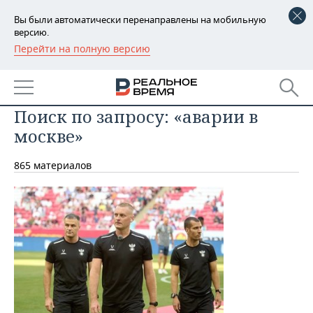
Вы были автоматически перенаправлены на мобильную
версию.
Перейти на полную версию
РЕГИОНЫ
БАШКОРТОСТАН
НОВОСТИ
Поиск по запросу: «аварии в
ТАТАРСТАН
АНАЛИТИКА
москве»
УДМУРТИЯ
НОВОСТИ АНАЛИТИКИ
ЭКОНОМИКА
865 материалов
ДЕКЛАРАЦИИ О ДОХОДАХ
НОВОСТИ ЭКОНОМИКИ
ПРОМЫШЛЕННОСТЬ
КОРОЛИ ГОСЗАКАЗА ПФО
ФИНАНСЫ
НОВОСТИ
НЕДВИЖИМОСТЬ
ПРОМЫШЛЕННОСТИ
ВУЗЫ ТАТАРСТАНА
БАНКИ
НОВОСТИ НЕДВИЖИМОСТИ
АВТО
АГРОПРОМ
КОМУ ПРИНАДЛЕЖАТ
БЮДЖЕТ
НОВОСТИ АВТО
БИЗНЕС
ТОРГОВЫЕ ЦЕНТРЫ
МАШИНОСТРОЕНИЕ
ТАТАРСТАНА
ИНВЕСТИЦИИ
НОВОСТИ БИЗНЕСА
ТЕХНОЛОГИИ