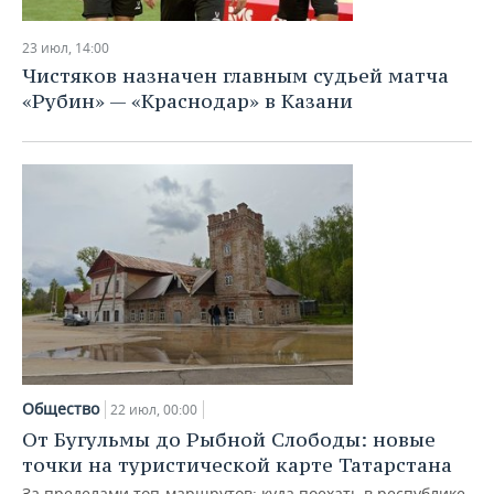
НЕФТЕХИМИЯ
РОЗНИЧНАЯ ТОРГОВЛЯ
НОВОСТИ ТЕХНОЛОГИЙ
МЕРОПРИЯТИЯ
23 июл, 14:00
НЕФТЬ
Чистяков назначен главным судьей матча
ТРАНСПОРТ
IT
НОВОСТИ МЕРОПРИЯТИЙ
СПОРТ
«Рубин» — «Краснодар» в Казани
ОПК
УСЛУГИ
МЕДИА
ВЫЕЗДНАЯ РЕДАКЦИЯ
НОВОСТИ СПОРТА
ОБЩЕСТВО
ЭНЕРГЕТИКА
ТЕЛЕКОММУНИКАЦИИ
БИЗНЕС-БРАНЧИ
ФУТБОЛ
НОВОСТИ ОБЩЕСТВА
ФОТОГАЛЕРЕЯ
ONLINE-КОНФЕРЕНЦИИ
ХОККЕЙ
ВЛАСТЬ
СЮЖЕТЫ
ОТКРЫТАЯ ЛЕКЦИЯ
БАСКЕТБОЛ
ИНФРАСТРУКТУРА
СПРАВОЧНИК
ВОЛЕЙБОЛ
ИСТОРИЯ
СПИСОК ПЕРСОН
ПОЛНАЯ ВЕРСИЯ
КИБЕРСПОРТ
КУЛЬТУРА
СПИСОК КОМПАНИЙ
Общество
22 июл, 00:00
От Бугульмы до Рыбной Слободы: новые
ФИГУРНОЕ КАТАНИЕ
МЕДИЦИНА
точки на туристической карте Татарстана
За пределами топ‑маршрутов: куда поехать в республике,