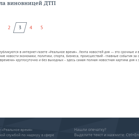
тала виновницей ДТП
2
3
4
5
 публикуются в интернет-газете «Реальное время». Лента новостей дня — это срочные
е новости экономики, политики, спорта, бизнеса, происшествий - главные события за се
времени» круглосуточно и без выходных – здесь самая полная новостная картина дня к э
Нашли опечатку?
ие «Реальное время»
Выделите текст и нажмите: Ctrl+En
ой службой по надзору в сфере