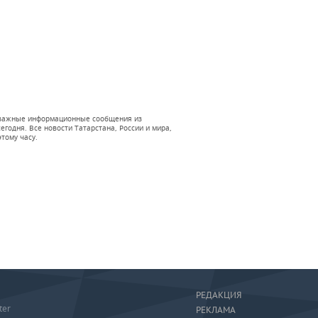
 и важные информационные сообщения из
годня. Все новости Татарстана, России и мира,
тому часу.
РЕДАКЦИЯ
ter
РЕКЛАМА