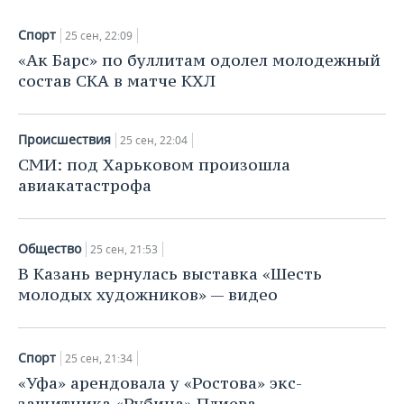
ВОДНЫЕ ВИДЫ СПОРТА
ОБРАЗОВАНИЕ
Спорт
25 сен, 22:09
ХОККЕЙ С МЯЧОМ
ПРОИСШЕСТВИЯ
«Ак Барс» по буллитам одолел молодежный
состав СКА в матче КХЛ
Происшествия
25 сен, 22:04
СМИ: под Харьковом произошла
авиакатастрофа
Общество
25 сен, 21:53
В Казань вернулась выставка «Шесть
молодых художников» — видео
Спорт
25 сен, 21:34
«Уфа» арендовала у «Ростова» экс-
защитника «Рубина» Плиева