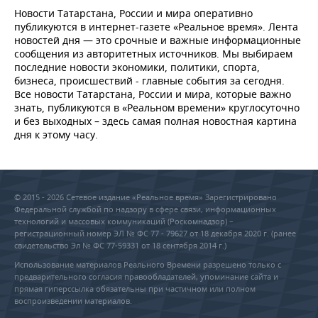
Новости Татарстана, России и мира оперативно
публикуются в интернет-газете «Реальное время». Лента
новостей дня — это срочные и важные информационные
сообщения из авторитетных источников. Мы выбираем
последние новости экономики, политики, спорта,
бизнеса, происшествий - главные события за сегодня.
Все новости Татарстана, России и мира, которые важно
знать, публикуются в «Реальном времени» круглосуточно
и без выходных – здесь самая полная новостная картина
дня к этому часу.
© 2015 - 2026 Сетевое издание «Реальное время» Зарегистрировано
Федеральной службой по надзору в сфере связи, информационных
технологий и массовых коммуникаций (Роскомнадзор) –
регистрационный номер ЭЛ № ФС 77 - 79627 от 18 декабря 2020 г. (ранее
свидетельство Эл № ФС 77-59331 от 18 сентября 2014 г.)
Использование материалов Реального Времени разрешено только с
предварительного согласия правообладателей, упоминание сайта и
прямая гиперссылка обязательны при частичном или полном
воспроизведении материалов.