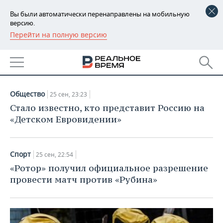
Вы были автоматически перенаправлены на мобильную
версию.
Перейти на полную версию
РЕГИОНЫ
НОВОСТИ
БАШКОРТОСТАН
НОВОСТИ
25.09.2020
ТАТАРСТАН
АНАЛИТИКА
Общество
25 сен, 23:23
УДМУРТИЯ
НОВОСТИ АНАЛИТИКИ
ЭКОНОМИКА
Стало известно, кто представит Россию на
«Детском Евровидении»
ДЕКЛАРАЦИИ О ДОХОДАХ
НОВОСТИ ЭКОНОМИКИ
ПРОМЫШЛЕННОСТЬ
КОРОЛИ ГОСЗАКАЗА ПФО
ФИНАНСЫ
НОВОСТИ
НЕДВИЖИМОСТЬ
Спорт
25 сен, 22:54
ПРОМЫШЛЕННОСТИ
«Ротор» получил официальное разрешение
ВУЗЫ ТАТАРСТАНА
БАНКИ
НОВОСТИ НЕДВИЖИМОСТИ
АВТО
провести матч против «Рубина»
АГРОПРОМ
КОМУ ПРИНАДЛЕЖАТ
БЮДЖЕТ
НОВОСТИ АВТО
БИЗНЕС
ТОРГОВЫЕ ЦЕНТРЫ
МАШИНОСТРОЕНИЕ
ТАТАРСТАНА
ИНВЕСТИЦИИ
НОВОСТИ БИЗНЕСА
ТЕХНОЛОГИИ