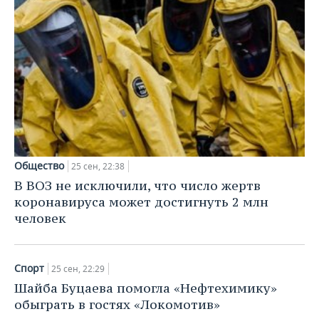
НЕФТЕХИМИЯ
РОЗНИЧНАЯ ТОРГОВЛЯ
НОВОСТИ ТЕХНОЛОГИЙ
МЕРОПРИЯТИЯ
НЕФТЬ
ТРАНСПОРТ
IT
НОВОСТИ МЕРОПРИЯТИЙ
СПОРТ
ОПК
УСЛУГИ
МЕДИА
ВЫЕЗДНАЯ РЕДАКЦИЯ
НОВОСТИ СПОРТА
ОБЩЕСТВО
ЭНЕРГЕТИКА
ТЕЛЕКОММУНИКАЦИИ
БИЗНЕС-БРАНЧИ
ФУТБОЛ
НОВОСТИ ОБЩЕСТВА
ФОТОГАЛЕРЕЯ
ONLINE-КОНФЕРЕНЦИИ
ХОККЕЙ
ВЛАСТЬ
СЮЖЕТЫ
Общество
25 сен, 22:38
В ВОЗ не исключили, что число жертв
ОТКРЫТАЯ ЛЕКЦИЯ
БАСКЕТБОЛ
ИНФРАСТРУКТУРА
СПРАВОЧНИК
коронавируса может достигнуть 2 млн
человек
ВОЛЕЙБОЛ
ИСТОРИЯ
СПИСОК ПЕРСОН
ПОЛНАЯ ВЕРСИЯ
КИБЕРСПОРТ
КУЛЬТУРА
СПИСОК КОМПАНИЙ
Спорт
25 сен, 22:29
Шайба Буцаева помогла «Нефтехимику»
ФИГУРНОЕ КАТАНИЕ
МЕДИЦИНА
обыграть в гостях «Локомотив»