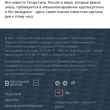
Все новости Татарстана, России и мира, которые важно
знать, публикуются в «Реальном времени» круглосуточно
и без выходных – здесь самая полная новостная картина
дня к этому часу.
© 2015 - 2026 Сетевое издание «Реальное время» Зарегистрировано
Федеральной службой по надзору в сфере связи, информационных
технологий и массовых коммуникаций (Роскомнадзор) –
регистрационный номер ЭЛ № ФС 77 - 79627 от 18 декабря 2020 г. (ранее
свидетельство Эл № ФС 77-59331 от 18 сентября 2014 г.)
Использование материалов Реального Времени разрешено только с
предварительного согласия правообладателей, упоминание сайта и
прямая гиперссылка обязательны при частичном или полном
воспроизведении материалов.
18+
RU
EN
РЕДАКЦИЯ
РЕКЛАМА
Учредитель ООО «Реальное
ПРАВОВАЯ ИНФОРМАЦИЯ
время»