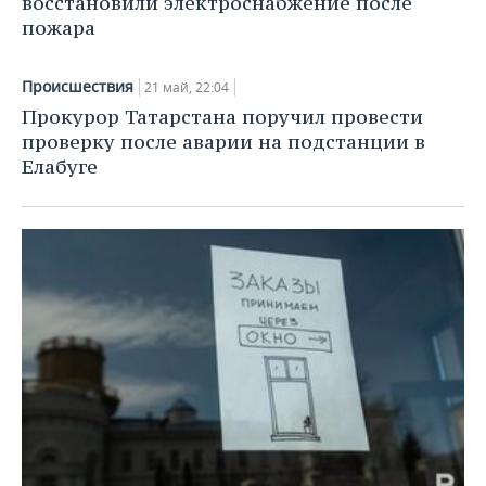
восстановили электроснабжение после
ВОДНЫЕ ВИДЫ СПОРТА
ОБРАЗОВАНИЕ
пожара
ХОККЕЙ С МЯЧОМ
ПРОИСШЕСТВИЯ
Происшествия
21 май, 22:04
Прокурор Татарстана поручил провести
проверку после аварии на подстанции в
Елабуге