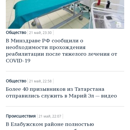
НЕФТЕХИМИЯ
РОЗНИЧНАЯ ТОРГОВЛЯ
НОВОСТИ ТЕХНОЛОГИЙ
МЕРОПРИЯТИЯ
НЕФТЬ
ТРАНСПОРТ
IT
НОВОСТИ МЕРОПРИЯТИЙ
СПОРТ
ОПК
Общество
21 май, 23:30
УСЛУГИ
МЕДИА
ВЫЕЗДНАЯ РЕДАКЦИЯ
НОВОСТИ СПОРТА
ОБЩЕСТВО
В Минздраве РФ сообщили о
ЭНЕРГЕТИКА
необходимости прохождения
ТЕЛЕКОММУНИКАЦИИ
БИЗНЕС-БРАНЧИ
ФУТБОЛ
НОВОСТИ ОБЩЕСТВА
ФОТОГАЛЕРЕЯ
реабилитации после тяжелого лечения от
COVID-19
ONLINE-КОНФЕРЕНЦИИ
ХОККЕЙ
ВЛАСТЬ
СЮЖЕТЫ
ОТКРЫТАЯ ЛЕКЦИЯ
БАСКЕТБОЛ
ИНФРАСТРУКТУРА
СПРАВОЧНИК
Общество
21 май, 22:58
Более 40 призывников из Татарстана
ВОЛЕЙБОЛ
ИСТОРИЯ
СПИСОК ПЕРСОН
ПОЛНАЯ ВЕРСИЯ
отправились служить в Марий Эл — видео
КИБЕРСПОРТ
КУЛЬТУРА
СПИСОК КОМПАНИЙ
Происшествия
21 май, 22:07
ФИГУРНОЕ КАТАНИЕ
МЕДИЦИНА
В Елабужском районе полностью