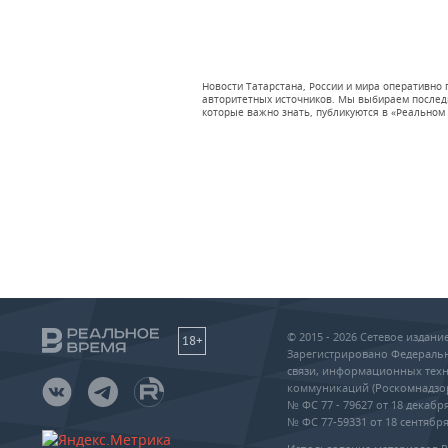
Новости Татарстана, России и мира оперативно
авторитетных источников. Мы выбираем последни
которые важно знать, публикуются в «Реальном 
© 2015 - 2026 Сетевое издан
18+
Зарегистрировано Федеральн
связи, информационных техн
коммуникаций (Роскомнадзо
№ ФС 77 - 79627 от 18 декабря
№ ФС 77-59331 от 18 сентября 