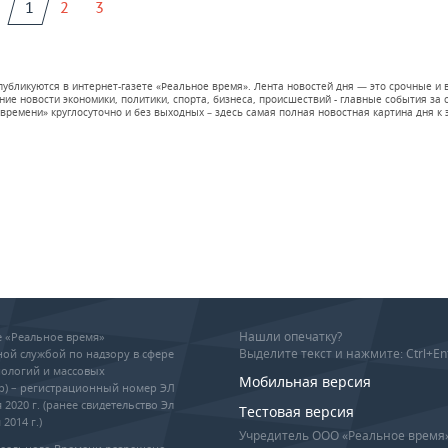
1
2
3
 публикуются в интернет-газете «Реальное время». Лента новостей дня — это срочные
е новости экономики, политики, спорта, бизнеса, происшествий - главные события за се
времени» круглосуточно и без выходных – здесь самая полная новостная картина дня к э
Нашли опечатку?
ие «Реальное время»
Выделите текст и нажмите: Ctrl+En
ой службой по надзору в сфере
ологий и массовых
Мобильная версия
р) – регистрационный номер ЭЛ
 2020 г. (ранее свидетельство Эл
Тестовая версия
2014 г.)
Учредитель ООО «Реальное время