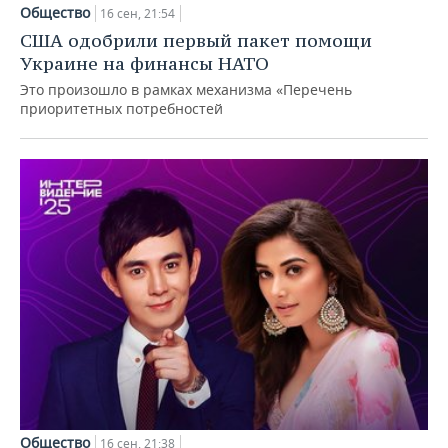
НЕФТЕХИМИЯ
Общество
16 сен, 21:54
РОЗНИЧНАЯ ТОРГОВЛЯ
НОВОСТИ ТЕХНОЛОГИЙ
МЕРОПРИЯТИЯ
США одобрили первый пакет помощи
НЕФТЬ
Украине на финансы НАТО
ТРАНСПОРТ
IT
НОВОСТИ МЕРОПРИЯТИЙ
СПОРТ
Это произошло в рамках механизма «Перечень
ОПК
приоритетных потребностей
УСЛУГИ
МЕДИА
ВЫЕЗДНАЯ РЕДАКЦИЯ
НОВОСТИ СПОРТА
ОБЩЕСТВО
ЭНЕРГЕТИКА
ТЕЛЕКОММУНИКАЦИИ
БИЗНЕС-БРАНЧИ
ФУТБОЛ
НОВОСТИ ОБЩЕСТВА
ФОТОГАЛЕРЕЯ
ONLINE-КОНФЕРЕНЦИИ
ХОККЕЙ
ВЛАСТЬ
СЮЖЕТЫ
ОТКРЫТАЯ ЛЕКЦИЯ
БАСКЕТБОЛ
ИНФРАСТРУКТУРА
СПРАВОЧНИК
ВОЛЕЙБОЛ
ИСТОРИЯ
СПИСОК ПЕРСОН
ПОЛНАЯ ВЕРСИЯ
КИБЕРСПОРТ
КУЛЬТУРА
СПИСОК КОМПАНИЙ
ФИГУРНОЕ КАТАНИЕ
МЕДИЦИНА
Общество
16 сен, 21:38