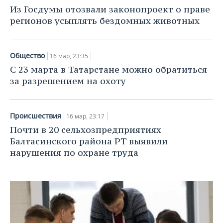
НЕФТЕХИМИЯ
Из Госдумы отозвали законопроект о праве
РОЗНИЧНАЯ ТОРГОВЛЯ
НОВОСТИ ТЕХНОЛОГИЙ
МЕРОПРИЯТИЯ
регионов усыплять бездомных животных
НЕФТЬ
ТРАНСПОРТ
IT
НОВОСТИ МЕРОПРИЯТИЙ
СПОРТ
ОПК
Общество
16 мар, 23:35
УСЛУГИ
МЕДИА
ВЫЕЗДНАЯ РЕДАКЦИЯ
НОВОСТИ СПОРТА
ОБЩЕСТВО
С 23 марта в Татарстане можно обратиться
ЭНЕРГЕТИКА
за разрешением на охоту
ТЕЛЕКОММУНИКАЦИИ
БИЗНЕС-БРАНЧИ
ФУТБОЛ
НОВОСТИ ОБЩЕСТВА
ФОТОГАЛЕРЕЯ
ONLINE-КОНФЕРЕНЦИИ
ХОККЕЙ
ВЛАСТЬ
СЮЖЕТЫ
Происшествия
16 мар, 23:17
Почти в 20 сельхозпредприятиях
ОТКРЫТАЯ ЛЕКЦИЯ
БАСКЕТБОЛ
ИНФРАСТРУКТУРА
СПРАВОЧНИК
Балтасинского района РТ выявили
нарушения по охране труда
ВОЛЕЙБОЛ
ИСТОРИЯ
СПИСОК ПЕРСОН
ПОЛНАЯ ВЕРСИЯ
КИБЕРСПОРТ
КУЛЬТУРА
СПИСОК КОМПАНИЙ
ФИГУРНОЕ КАТАНИЕ
МЕДИЦИНА