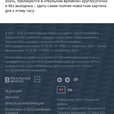
знать, публикуются в «Реальном времени» круглосуточно
и без выходных – здесь самая полная новостная картина
дня к этому часу.
© 2015 - 2026 Сетевое издание «Реальное время» Зарегистрировано
Федеральной службой по надзору в сфере связи, информационных
технологий и массовых коммуникаций (Роскомнадзор) –
регистрационный номер ЭЛ № ФС 77 - 79627 от 18 декабря 2020 г. (ранее
свидетельство Эл № ФС 77-59331 от 18 сентября 2014 г.)
Использование материалов Реального Времени разрешено только с
предварительного согласия правообладателей, упоминание сайта и
прямая гиперссылка обязательны при частичном или полном
воспроизведении материалов.
18+
RU
EN
РЕДАКЦИЯ
РЕКЛАМА
Учредитель ООО «Реальное
ПРАВОВАЯ ИНФОРМАЦИЯ
время»
Главный редактор Саушина А.А.
ПОЛИТИКА О ПЕРСОНАЛЬНЫХ
Телефон редакции: +7 (843) 222-
ДАННЫХ