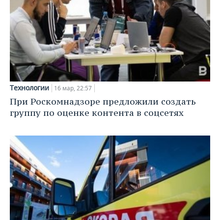
ВОДНЫЕ ВИДЫ СПОРТА
ОБРАЗОВАНИЕ
ХОККЕЙ С МЯЧОМ
ПРОИСШЕСТВИЯ
Технологии
16 мар, 22:57
При Роскомнадзоре предложили создать
группу по оценке контента в соцсетях