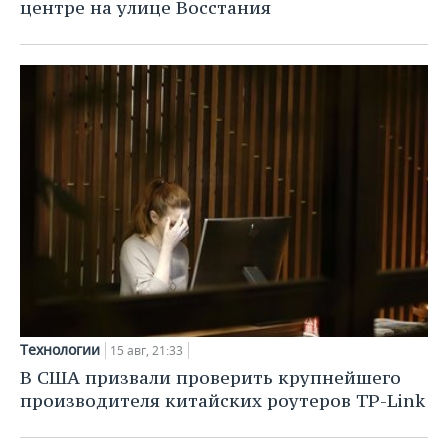
ВОДНЫЕ ВИДЫ СПОРТА
ОБРАЗОВАНИЕ
центре на улице Восстания
ХОККЕЙ С МЯЧОМ
ПРОИСШЕСТВИЯ
Технологии
15 авг, 21:33
В США призвали проверить крупнейшего
производителя китайских роутеров TP-Link