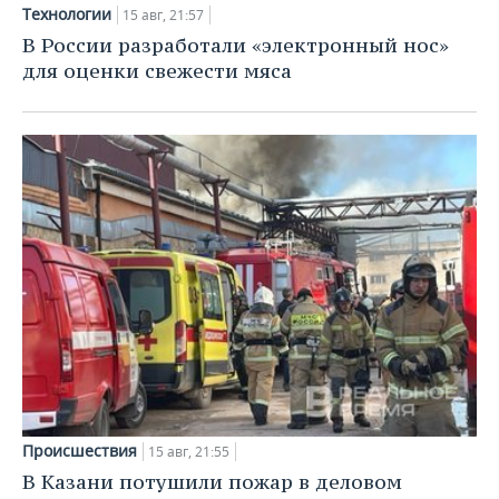
НЕФТЕХИМИЯ
Технологии
15 авг, 21:57
РОЗНИЧНАЯ ТОРГОВЛЯ
НОВОСТИ ТЕХНОЛОГИЙ
МЕРОПРИЯТИЯ
В России разработали «электронный нос»
НЕФТЬ
для оценки свежести мяса
ТРАНСПОРТ
IT
НОВОСТИ МЕРОПРИЯТИЙ
СПОРТ
ОПК
УСЛУГИ
МЕДИА
ВЫЕЗДНАЯ РЕДАКЦИЯ
НОВОСТИ СПОРТА
ОБЩЕСТВО
ЭНЕРГЕТИКА
ТЕЛЕКОММУНИКАЦИИ
БИЗНЕС-БРАНЧИ
ФУТБОЛ
НОВОСТИ ОБЩЕСТВА
ФОТОГАЛЕРЕЯ
ONLINE-КОНФЕРЕНЦИИ
ХОККЕЙ
ВЛАСТЬ
СЮЖЕТЫ
ОТКРЫТАЯ ЛЕКЦИЯ
БАСКЕТБОЛ
ИНФРАСТРУКТУРА
СПРАВОЧНИК
ВОЛЕЙБОЛ
ИСТОРИЯ
СПИСОК ПЕРСОН
ПОЛНАЯ ВЕРСИЯ
КИБЕРСПОРТ
КУЛЬТУРА
СПИСОК КОМПАНИЙ
ФИГУРНОЕ КАТАНИЕ
МЕДИЦИНА
Происшествия
15 авг, 21:55
В Казани потушили пожар в деловом