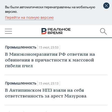
Вы были автоматически перенаправлены на мобильную
версию.
Перейти на полную версию
РЕГИОНЫ
НОВОСТИ
БАШКОРТОСТАН
НОВОСТИ
15.07.2019
ТАТАРСТАН
АНАЛИТИКА
Промышленность
15 июл, 23:53
УДМУРТИЯ
НОВОСТИ АНАЛИТИКИ
ЭКОНОМИКА
В Минэкономразвития РФ ответили на
обвинения в причастности к массовой
ДЕКЛАРАЦИИ О ДОХОДАХ
НОВОСТИ ЭКОНОМИКИ
ПРОМЫШЛЕННОСТЬ
гибели пчел
КОРОЛИ ГОСЗАКАЗА ПФО
ФИНАНСЫ
НОВОСТИ
НЕДВИЖИМОСТЬ
ПРОМЫШЛЕННОСТИ
Промышленность
15 июл, 23:13
ВУЗЫ ТАТАРСТАНА
БАНКИ
НОВОСТИ НЕДВИЖИМОСТИ
АВТО
В Антипинском НПЗ взяли на себя
АГРОПРОМ
ответственность за арест Мазурова
КОМУ ПРИНАДЛЕЖАТ
БЮДЖЕТ
НОВОСТИ АВТО
БИЗНЕС
ТОРГОВЫЕ ЦЕНТРЫ
МАШИНОСТРОЕНИЕ
ТАТАРСТАНА
ИНВЕСТИЦИИ
НОВОСТИ БИЗНЕСА
ТЕХНОЛОГИИ