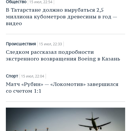
Общество
НЕФТЕХИМИЯ
15 июл, 22:54
В Татарстане должно вырубаться 2,5
РОЗНИЧНАЯ ТОРГОВЛЯ
НОВОСТИ ТЕХНОЛОГИЙ
МЕРОПРИЯТИЯ
НЕФТЬ
миллиона кубометров древесины в год —
видео
ТРАНСПОРТ
IT
НОВОСТИ МЕРОПРИЯТИЙ
СПОРТ
ОПК
УСЛУГИ
МЕДИА
ВЫЕЗДНАЯ РЕДАКЦИЯ
НОВОСТИ СПОРТА
ОБЩЕСТВО
ЭНЕРГЕТИКА
Происшествия
15 июл, 22:33
ТЕЛЕКОММУНИКАЦИИ
БИЗНЕС-БРАНЧИ
ФУТБОЛ
НОВОСТИ ОБЩЕСТВА
ФОТОГАЛЕРЕЯ
Следком рассказал подробности
экстренного возвращения Boeing в Казань
ONLINE-КОНФЕРЕНЦИИ
ХОККЕЙ
ВЛАСТЬ
СЮЖЕТЫ
Спорт
15 июл, 22:04
ОТКРЫТАЯ ЛЕКЦИЯ
БАСКЕТБОЛ
ИНФРАСТРУКТУРА
СПРАВОЧНИК
Матч «Рубин» — «Локомотив» завершился
со счетом 1:1
ВОЛЕЙБОЛ
ИСТОРИЯ
СПИСОК ПЕРСОН
ПОЛНАЯ ВЕРСИЯ
КИБЕРСПОРТ
КУЛЬТУРА
СПИСОК КОМПАНИЙ
ФИГУРНОЕ КАТАНИЕ
МЕДИЦИНА