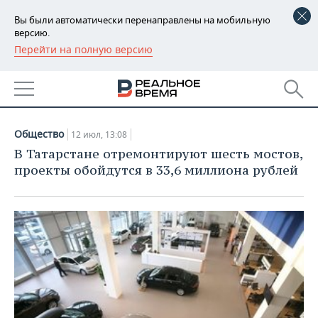
Вы были автоматически перенаправлены на мобильную
версию.
Перейти на полную версию
РЕГИОНЫ
НОВОСТИ
БАШКОРТОСТАН
НОВОСТИ
12.07.2022
ТАТАРСТАН
АНАЛИТИКА
Общество
12 июл, 13:08
УДМУРТИЯ
НОВОСТИ АНАЛИТИКИ
ЭКОНОМИКА
В Татарстане отремонтируют шесть мостов,
проекты обойдутся в 33,6 миллиона рублей
ДЕКЛАРАЦИИ О ДОХОДАХ
НОВОСТИ ЭКОНОМИКИ
ПРОМЫШЛЕННОСТЬ
КОРОЛИ ГОСЗАКАЗА ПФО
ФИНАНСЫ
НОВОСТИ
НЕДВИЖИМОСТЬ
ПРОМЫШЛЕННОСТИ
ВУЗЫ ТАТАРСТАНА
БАНКИ
НОВОСТИ НЕДВИЖИМОСТИ
АВТО
АГРОПРОМ
КОМУ ПРИНАДЛЕЖАТ
БЮДЖЕТ
НОВОСТИ АВТО
БИЗНЕС
ТОРГОВЫЕ ЦЕНТРЫ
МАШИНОСТРОЕНИЕ
ТАТАРСТАНА
ИНВЕСТИЦИИ
НОВОСТИ БИЗНЕСА
ТЕХНОЛОГИИ