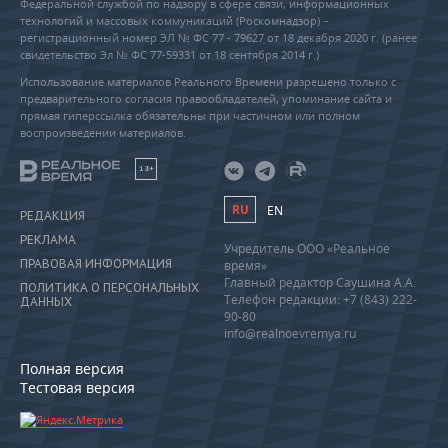
Федеральной службой по надзору в сфере связи, информационных
технологий и массовых коммуникаций (Роскомнадзор) –
регистрационный номер ЭЛ № ФС 77 - 79627 от 18 декабря 2020 г. (ранее
свидетельство Эл № ФС 77-59331 от 18 сентября 2014 г.)
Использование материалов Реального Времени разрешено только с
предварительного согласия правообладателей, упоминание сайта и
прямая гиперссылка обязательны при частичном или полном
воспроизведении материалов.
18+
RU
EN
РЕДАКЦИЯ
РЕКЛАМА
Учредитель ООО «Реальное
ПРАВОВАЯ ИНФОРМАЦИЯ
время»
Главный редактор Саушина А.А.
ПОЛИТИКА О ПЕРСОНАЛЬНЫХ
Телефон редакции: +7 (843) 222-
ДАННЫХ
90-80
info@realnoevremya.ru
Полная версия
Тестовая версия