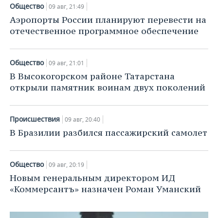
НЕФТЕХИМИЯ
Общество
09 авг, 21:49
РОЗНИЧНАЯ ТОРГОВЛЯ
НОВОСТИ ТЕХНОЛОГИЙ
МЕРОПРИЯТИЯ
Аэропорты России планируют перевести на
НЕФТЬ
отечественное программное обеспечение
ТРАНСПОРТ
IT
НОВОСТИ МЕРОПРИЯТИЙ
СПОРТ
ОПК
Общество
УСЛУГИ
МЕДИА
ВЫЕЗДНАЯ РЕДАКЦИЯ
НОВОСТИ СПОРТА
ОБЩЕСТВО
09 авг, 21:01
ЭНЕРГЕТИКА
В Высокогорском районе Татарстана
ТЕЛЕКОММУНИКАЦИИ
БИЗНЕС-БРАНЧИ
ФУТБОЛ
НОВОСТИ ОБЩЕСТВА
ФОТОГАЛЕРЕЯ
открыли памятник воинам двух поколений
ONLINE-КОНФЕРЕНЦИИ
ХОККЕЙ
ВЛАСТЬ
СЮЖЕТЫ
Происшествия
09 авг, 20:40
ОТКРЫТАЯ ЛЕКЦИЯ
БАСКЕТБОЛ
ИНФРАСТРУКТУРА
СПРАВОЧНИК
В Бразилии разбился пассажирский самолет
ВОЛЕЙБОЛ
ИСТОРИЯ
СПИСОК ПЕРСОН
ПОЛНАЯ ВЕРСИЯ
Общество
09 авг, 20:19
КИБЕРСПОРТ
КУЛЬТУРА
СПИСОК КОМПАНИЙ
Новым генеральным директором ИД
«Коммерсантъ» назначен Роман Уманский
ФИГУРНОЕ КАТАНИЕ
МЕДИЦИНА