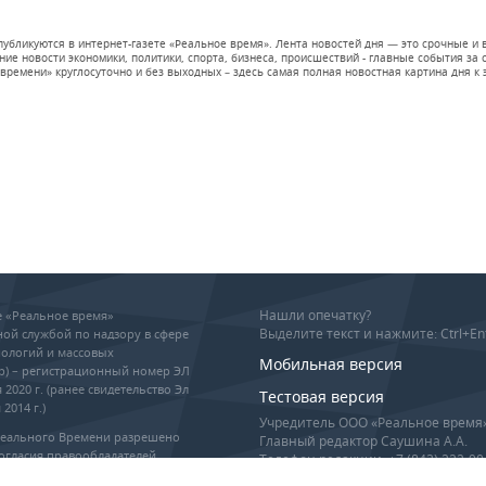
 публикуются в интернет-газете «Реальное время». Лента новостей дня — это срочные
е новости экономики, политики, спорта, бизнеса, происшествий - главные события за се
времени» круглосуточно и без выходных – здесь самая полная новостная картина дня к э
Нашли опечатку?
ие «Реальное время»
Выделите текст и нажмите: Ctrl+En
ой службой по надзору в сфере
ологий и массовых
Мобильная версия
р) – регистрационный номер ЭЛ
 2020 г. (ранее свидетельство Эл
Тестовая версия
2014 г.)
Учредитель ООО «Реальное время
Реального Времени разрешено
Главный редактор Саушина А.А.
огласия правообладателей,
Телефон редакции: +7 (843) 222-90
гиперссылка обязательны при
info@realnoevremya.ru