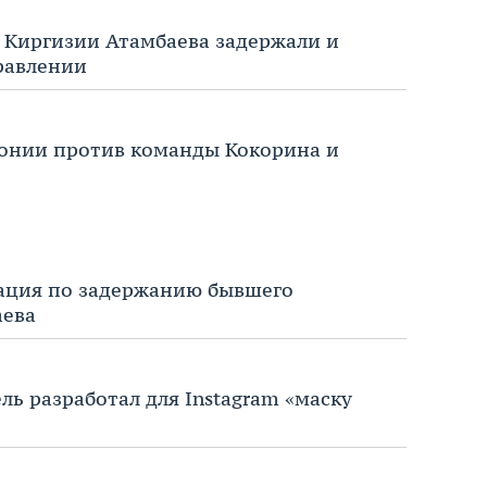
 Киргизии Атамбаева задержали и
равлении
лонии против команды Кокорина и
рация по задержанию бывшего
аева
ь разработал для Instagram «маску