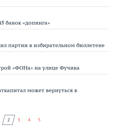
45 банок «допинга»
ил партии в избирательном бюллетене
трой «ФОНа» на улице Фучика
аткапитал может вернуться в
2
3
4
5