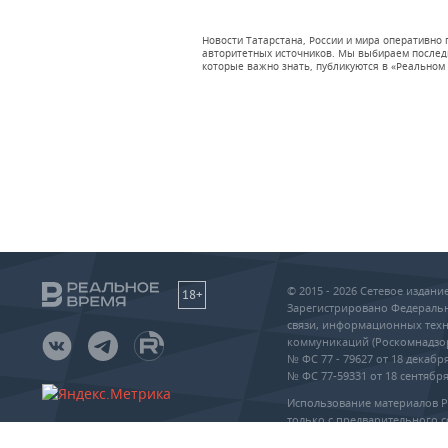
Новости Татарстана, России и мира оперативно
авторитетных источников. Мы выбираем последни
которые важно знать, публикуются в «Реальном 
© 2015 - 2026 Сетевое издан
18+
Зарегистрировано Федеральн
связи, информационных техн
коммуникаций (Роскомнадзо
№ ФС 77 - 79627 от 18 декабря
№ ФС 77-59331 от 18 сентября 
Использование материалов 
только с предварительного с
упоминание сайта и прямая 