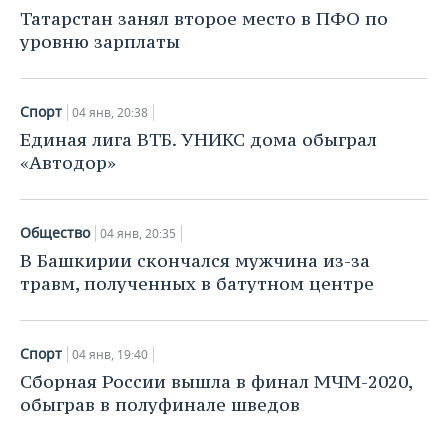
НЕФТЕХИМИЯ
Татарстан занял второе место в ПФО по
РОЗНИЧНАЯ ТОРГОВЛЯ
НОВОСТИ ТЕХНОЛОГИЙ
МЕРОПРИЯТИЯ
уровню зарплаты
НЕФТЬ
ТРАНСПОРТ
IT
НОВОСТИ МЕРОПРИЯТИЙ
СПОРТ
ОПК
Спорт
04 янв, 20:38
УСЛУГИ
МЕДИА
ВЫЕЗДНАЯ РЕДАКЦИЯ
НОВОСТИ СПОРТА
ОБЩЕСТВО
Единая лига ВТБ. УНИКС дома обыграл
ЭНЕРГЕТИКА
«Автодор»
ТЕЛЕКОММУНИКАЦИИ
БИЗНЕС-БРАНЧИ
ФУТБОЛ
НОВОСТИ ОБЩЕСТВА
ФОТОГАЛЕРЕЯ
ONLINE-КОНФЕРЕНЦИИ
ХОККЕЙ
ВЛАСТЬ
СЮЖЕТЫ
Общество
04 янв, 20:35
В Башкирии скончался мужчина из-за
ОТКРЫТАЯ ЛЕКЦИЯ
БАСКЕТБОЛ
ИНФРАСТРУКТУРА
СПРАВОЧНИК
травм, полученных в батутном центре
ВОЛЕЙБОЛ
ИСТОРИЯ
СПИСОК ПЕРСОН
ПОЛНАЯ ВЕРСИЯ
Спорт
04 янв, 19:40
КИБЕРСПОРТ
КУЛЬТУРА
СПИСОК КОМПАНИЙ
Сборная России вышла в финал МЧМ-2020,
обыграв в полуфинале шведов
ФИГУРНОЕ КАТАНИЕ
МЕДИЦИНА