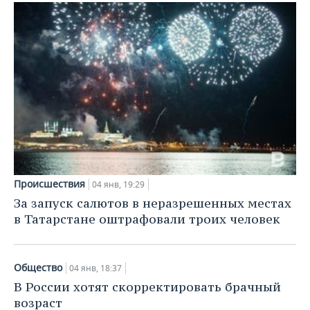
ВОДНЫЕ ВИДЫ СПОРТА
ОБРАЗОВАНИЕ
ХОККЕЙ С МЯЧОМ
ПРОИСШЕСТВИЯ
Происшествия
04 янв, 19:29
За запуск салютов в неразрешенных местах
в Татарстане оштрафовали троих человек
Общество
04 янв, 18:37
В России хотят скорректировать брачный
возраст