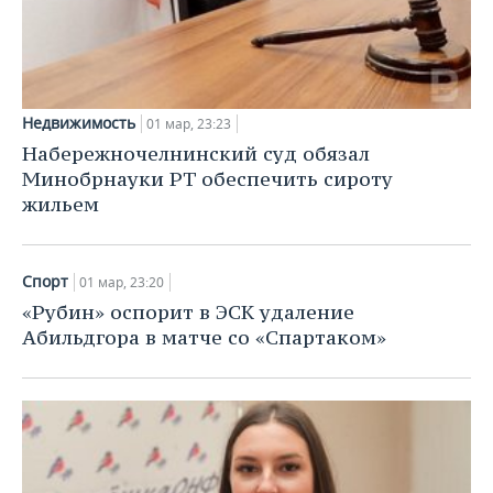
НЕФТЕХИМИЯ
РОЗНИЧНАЯ ТОРГОВЛЯ
НОВОСТИ ТЕХНОЛОГИЙ
МЕРОПРИЯТИЯ
НЕФТЬ
ТРАНСПОРТ
IT
НОВОСТИ МЕРОПРИЯТИЙ
СПОРТ
ОПК
Недвижимость
01 мар, 23:23
УСЛУГИ
МЕДИА
ВЫЕЗДНАЯ РЕДАКЦИЯ
НОВОСТИ СПОРТА
ОБЩЕСТВО
Набережночелнинский суд обязал
ЭНЕРГЕТИКА
Минобрнауки РТ обеспечить сироту
ТЕЛЕКОММУНИКАЦИИ
БИЗНЕС-БРАНЧИ
ФУТБОЛ
НОВОСТИ ОБЩЕСТВА
ФОТОГАЛЕРЕЯ
жильем
ONLINE-КОНФЕРЕНЦИИ
ХОККЕЙ
ВЛАСТЬ
СЮЖЕТЫ
Спорт
01 мар, 23:20
ОТКРЫТАЯ ЛЕКЦИЯ
БАСКЕТБОЛ
ИНФРАСТРУКТУРА
СПРАВОЧНИК
«Рубин» оспорит в ЭСК удаление
Абильдгора в матче со «Спартаком»
ВОЛЕЙБОЛ
ИСТОРИЯ
СПИСОК ПЕРСОН
ПОЛНАЯ ВЕРСИЯ
КИБЕРСПОРТ
КУЛЬТУРА
СПИСОК КОМПАНИЙ
ФИГУРНОЕ КАТАНИЕ
МЕДИЦИНА