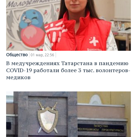
ВОДНЫЕ ВИДЫ СПОРТА
ОБРАЗОВАНИЕ
ХОККЕЙ С МЯЧОМ
ПРОИСШЕСТВИЯ
Общество
01 мар, 22:56
В медучреждениях Татарстана в пандемию
COVID-19 работали более 3 тыс. волонтеров-
медиков