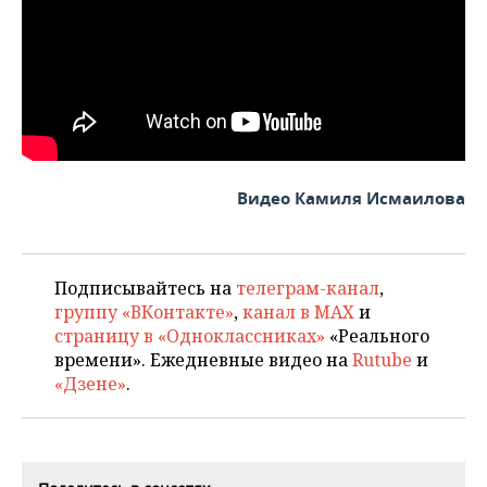
ВОДНЫЕ ВИДЫ СПОРТА
ОБРАЗОВАНИЕ
ХОККЕЙ С МЯЧОМ
ПРОИСШЕСТВИЯ
Видео Камиля Исмаилова
Подписывайтесь на
телеграм-канал
,
группу «ВКонтакте»
,
канал в MAX
и
страницу в «Одноклассниках»
«Реального
времени». Ежедневные видео на
Rutube
и
«Дзене»
.