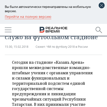
Вы были автоматически перенаправлены на мобильную
версию.
Перейти на полную версию
РЕГИОНЫ
Казань к ЧМ-2018 готова: как
БАШКОРТОСТАН
НОВОСТИ
проверяли работу экстренных
служб на футбольном стадионе
ТАТАРСТАН
АНАЛИТИКА
15:30, 15.02.2018
Сюжет:
ЧМ по футболу 2018 в России
УДМУРТИЯ
НОВОСТИ АНАЛИТИКИ
ЭКОНОМИКА
ДЕКЛАРАЦИИ О ДОХОДАХ
НОВОСТИ ЭКОНОМИКИ
ПРОМЫШЛЕННОСТЬ
Сегодня на стадионе «Казань Арена»
прошли межведомственные командно-
КОРОЛИ ГОСЗАКАЗА ПФО
ФИНАНСЫ
НОВОСТИ
НЕДВИЖИМОСТЬ
штабные учения с органами управления
ПРОМЫШЛЕННОСТИ
и силами функциональных и
ВУЗЫ ТАТАРСТАНА
БАНКИ
НОВОСТИ НЕДВИЖИМОСТИ
АВТО
территориальной подсистем единой
АГРОПРОМ
государственной системы
предупреждения и ликвидации
КОМУ ПРИНАДЛЕЖАТ
БЮДЖЕТ
НОВОСТИ АВТО
БИЗНЕС
ТОРГОВЫЕ ЦЕНТРЫ
МАШИНОСТРОЕНИЕ
чрезвычайных ситуаций Республики
ТАТАРСТАНА
Татарстан. В них принимали участие
ИНВЕСТИЦИИ
НОВОСТИ БИЗНЕСА
ТЕХНОЛОГИИ