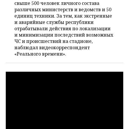
НЕФТЕХИМИЯ
свыше 500 человек личного состава
различных министерств и ведомств и 50
РОЗНИЧНАЯ ТОРГОВЛЯ
НОВОСТИ ТЕХНОЛОГИЙ
МЕРОПРИЯТИЯ
НЕФТЬ
единиц техники. За тем, как экстренные
и аварийные службы республики
ТРАНСПОРТ
IT
НОВОСТИ МЕРОПРИЯТИЙ
СПОРТ
ОПК
отрабатывали действия по локализации
и минимизации последствий возможных
УСЛУГИ
МЕДИА
ВЫЕЗДНАЯ РЕДАКЦИЯ
НОВОСТИ СПОРТА
ОБЩЕСТВО
ЧС и происшествий на стадионе,
ЭНЕРГЕТИКА
наблюдал видеокорреспондент
ТЕЛЕКОММУНИКАЦИИ
БИЗНЕС-БРАНЧИ
ФУТБОЛ
НОВОСТИ ОБЩЕСТВА
ФОТОГАЛЕРЕЯ
«Реального времени».
ONLINE-КОНФЕРЕНЦИИ
ХОККЕЙ
ВЛАСТЬ
СЮЖЕТЫ
ОТКРЫТАЯ ЛЕКЦИЯ
БАСКЕТБОЛ
ИНФРАСТРУКТУРА
СПРАВОЧНИК
ВОЛЕЙБОЛ
ИСТОРИЯ
СПИСОК ПЕРСОН
ПОЛНАЯ ВЕРСИЯ
КИБЕРСПОРТ
КУЛЬТУРА
СПИСОК КОМПАНИЙ
ФИГУРНОЕ КАТАНИЕ
МЕДИЦИНА