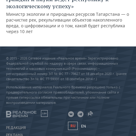
экологическому успеху»
Министр экологии и природных ресурсов Татарстана — о
расчистке рек, рекультивации объектов накопленного
вреда, о цифровизации и о том, какой будет республика
через 10 лет
© 2015 - 2026 Сетевое издание «Реальное время» Зарегистрировано
Федеральной службой по надзору в сфере связи, информационных
технологий и массовых коммуникаций (Роскомнадзор) –
регистрационный номер ЭЛ № ФС 77 - 79627 от 18 декабря 2020 г. (ранее
свидетельство Эл № ФС 77-59331 от 18 сентября 2014 г.)
Использование материалов Реального Времени разрешено только с
предварительного согласия правообладателей, упоминание сайта и
прямая гиперссылка обязательны при частичном или полном
воспроизведении материалов.
18+
RU
EN
РЕДАКЦИЯ
РЕКЛАМА