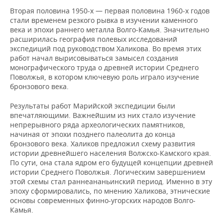
Вторая половина 1950-х — первая половина 1960-х годов
стали временем резкого рывка в изучении каменного
века и эпохи раннего металла Волго-Камья. Значительно
расширилась география полевых исследований
экспедиций под руководством Халикова. Во время этих
работ начал вырисовываться замысел создания
монографического труда о древней истории Среднего
Поволжья, в котором ключевую роль играло изучение
бронзового века.
Результаты работ Марийской экспедиции были
впечатляющими. Важнейшим из них стало изучение
непрерывного ряда археологических памятников,
начиная от эпохи позднего палеолита до конца
бронзового века. Халиков предложил схему развития
истории древнейшего населения Волжско-Камского края.
По сути, она стала ядром его будущей концепции древней
истории Среднего Поволжья. Логическим завершением
этой схемы стал раннеананьинский период. Именно в эту
эпоху сформировались, по мнению Халикова, этнические
основы современных финно-угорских народов Волго-
Камья.