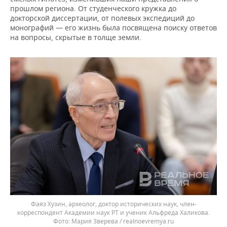
прошлом региона. От студенческого кружка до
докторской диссертации, от полевых экспедиций до
монографий — его жизнь была посвящена поиску ответов
на вопросы, скрытые в толще земли.
Фаяз Хузин, археолог, доктор исторических наук, член-
корреспондент Академии наук РТ и ученик Альфреда Халикова.
Мария Зверева / realnoevremya.ru