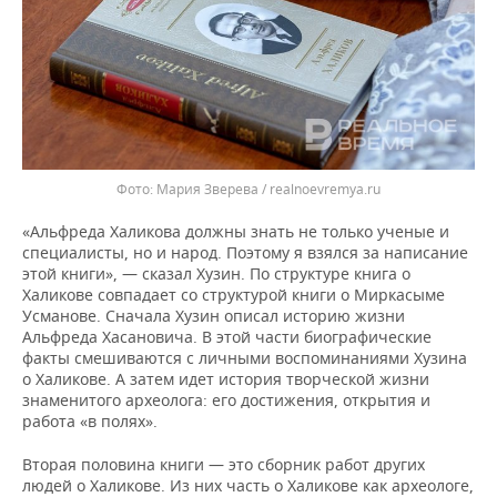
Мария Зверева / realnoevremya.ru
«Альфреда Халикова должны знать не только ученые и
специалисты, но и народ. Поэтому я взялся за написание
этой книги», — сказал Хузин. По структуре книга о
Халикове совпадает со структурой книги о Миркасыме
Усманове. Сначала Хузин описал историю жизни
Альфреда Хасановича. В этой части биографические
факты смешиваются с личными воспоминаниями Хузина
о Халикове. А затем идет история творческой жизни
знаменитого археолога: его достижения, открытия и
работа «в полях».
Вторая половина книги — это сборник работ других
людей о Халикове. Из них часть о Халикове как археологе,