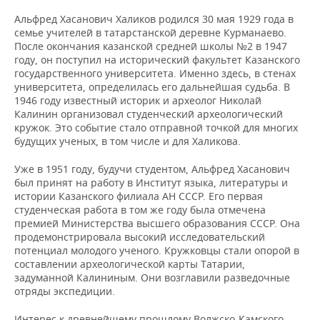
Альфред Хасанович Халиков родился 30 мая 1929 года в
семье учителей в татарстанской деревне Курманаево.
После окончания казанской средней школы №2 в 1947
году, он поступил на исторический факультет Казанского
государственного университета. Именно здесь, в стенах
университета, определилась его дальнейшая судьба. В
1946 году известный историк и археолог Николай
Калинин организовал студенческий археологический
кружок. Это событие стало отправной точкой для многих
будущих ученых, в том числе и для Халикова.
Уже в 1951 году, будучи студентом, Альфред Хасанович
был принят на работу в Институт языка, литературы и
истории Казанского филиала АН СССР. Его первая
студенческая работа в том же году была отмечена
премией Министерства высшего образования СССР. Она
продемонстрировала высокий исследовательский
потенциал молодого ученого. Кружковцы стали опорой в
составлении археологической карты Татарии,
задуманной Калининым. Они возглавили разведочные
отряды экспедиции.
Интерес к древнейшему прошлому Волжско-Камского