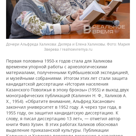
Дочери Альфреда Халикова: Диляра и Елена Халиковы.
Мария
Зверева / realnoevremya.ru
Первая половина 1950-х годов стала для Халикова
временем упорной работы с археологическими
материалами, полученными Куйбышевской экспедицией,
и музейными собраниями. Итогом этих лет стали защита
кандидатской диссертации «История населения
Казанского Поволжья в эпоху бронзы» (1955) и выход двух
монографических публикаций (Калинин Н. Ф., Халиков А.
Х., 1954). «Обратите внимание, Альфред Хасанович
закончил университет в 1952 году. А через три года, в
1955 году, он защитил кандидатскую диссертацию. К
слову, я писал диссертацию 13 лет», — отметил автор
книги Фаяз Хузин. В этих работах Халиков обосновал
выделение приказанской культуры. Публикации
Калинина и Халикова перевели дискуссию о характере