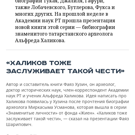
биографии Тукая, Джалиля, Гафури,
ВОДНЫЕ ВИДЫ СПОРТА
ОБРАЗОВАНИЕ
также Лобачевского, Бутлерова, Фукса и
многих других. На прошлой неделе в
ХОККЕЙ С МЯЧОМ
ПРОИСШЕСТВИЯ
Академии наук РТ прошла презентация
новой книги этой серии — бибиографии
знаменитого татарстанского археолога
Альфреда Халикова.
«ХАЛИКОВ ТОЖЕ
ЗАСЛУЖИВАЕТ ТАКОЙ ЧЕСТИ»
Автор и составитель книги Фаяз Хузин, он археолог,
доктор исторических наук, член-корреспондент Академии
наук РТ и ученик Альфреда Халикова. Идея написать про
Халикова появилась у Хузина после прочтения биографии
археолога Миркасыма Усманова, которая вышла в серии
«Знаменитые личности» от фонда «Жиен». «Халиков тоже
заслуживает такой чести», — сказал на презентации Фаяз
Шарипович.