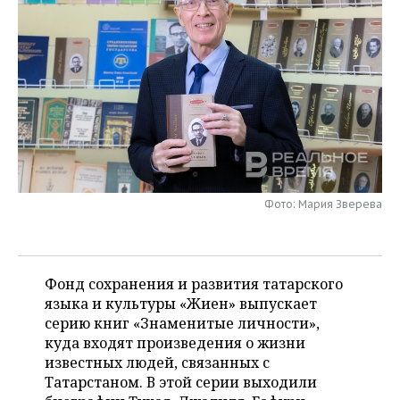
НЕФТЕХИМИЯ
РОЗНИЧНАЯ ТОРГОВЛЯ
НОВОСТИ ТЕХНОЛОГИЙ
МЕРОПРИЯТИЯ
НЕФТЬ
ТРАНСПОРТ
IT
НОВОСТИ МЕРОПРИЯТИЙ
СПОРТ
ОПК
УСЛУГИ
МЕДИА
ВЫЕЗДНАЯ РЕДАКЦИЯ
НОВОСТИ СПОРТА
ОБЩЕСТВО
ЭНЕРГЕТИКА
ТЕЛЕКОММУНИКАЦИИ
БИЗНЕС-БРАНЧИ
ФУТБОЛ
НОВОСТИ ОБЩЕСТВА
ФОТОГАЛЕРЕЯ
ONLINE-КОНФЕРЕНЦИИ
ХОККЕЙ
ВЛАСТЬ
СЮЖЕТЫ
Фото: Мария Зверева
ОТКРЫТАЯ ЛЕКЦИЯ
БАСКЕТБОЛ
ИНФРАСТРУКТУРА
СПРАВОЧНИК
ВОЛЕЙБОЛ
ИСТОРИЯ
СПИСОК ПЕРСОН
ПОЛНАЯ ВЕРСИЯ
Фонд сохранения и развития татарского
языка и культуры «Жиен» выпускает
КИБЕРСПОРТ
КУЛЬТУРА
СПИСОК КОМПАНИЙ
серию книг «Знаменитые личности»,
куда входят произведения о жизни
ФИГУРНОЕ КАТАНИЕ
МЕДИЦИНА
известных людей, связанных с
Татарстаном. В этой серии выходили