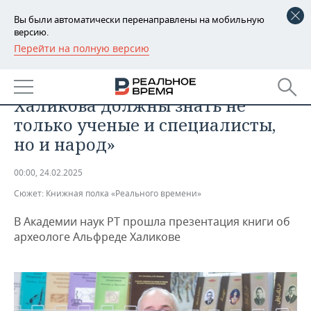
Вы были автоматически перенаправлены на мобильную
версию.
Перейти на полную версию
РЕГИОНЫ
ОБЩЕСТВО
Фаяз Хузин: «Альфреда
БАШКОРТОСТАН
НОВОСТИ
Халикова должны знать не
ТАТАРСТАН
АНАЛИТИКА
только ученые и специалисты,
но и народ»
УДМУРТИЯ
НОВОСТИ АНАЛИТИКИ
ЭКОНОМИКА
00:00, 24.02.2025
ДЕКЛАРАЦИИ О ДОХОДАХ
НОВОСТИ ЭКОНОМИКИ
ПРОМЫШЛЕННОСТЬ
Сюжет:
Книжная полка «Реального времени»
КОРОЛИ ГОСЗАКАЗА ПФО
ФИНАНСЫ
НОВОСТИ
НЕДВИЖИМОСТЬ
ПРОМЫШЛЕННОСТИ
В Академии наук РТ прошла презентация книги об
археологе Альфреде Халикове
ВУЗЫ ТАТАРСТАНА
БАНКИ
НОВОСТИ НЕДВИЖИМОСТИ
АВТО
АГРОПРОМ
КОМУ ПРИНАДЛЕЖАТ
БЮДЖЕТ
НОВОСТИ АВТО
БИЗНЕС
ТОРГОВЫЕ ЦЕНТРЫ
МАШИНОСТРОЕНИЕ
ТАТАРСТАНА
ИНВЕСТИЦИИ
НОВОСТИ БИЗНЕСА
ТЕХНОЛОГИИ