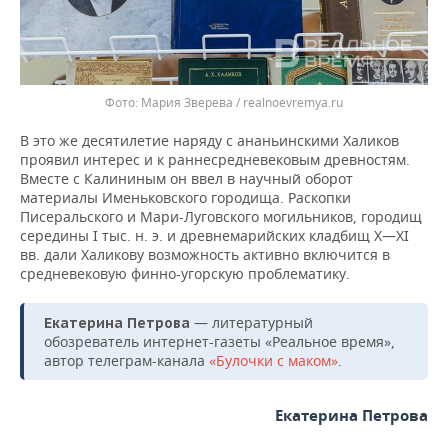
Мария Зверева / realnoevremya.ru
В это же десятилетие наряду с ананьинскими Халиков
проявил интерес и к раннесредневековым древностям.
Вместе с Калининым он ввел в научный оборот
материалы Именьковского городища. Раскопки
Писеральского и Мари-Луговского могильников, городищ
середины I тыс. н. э. и древнемарийских кладбищ Х—XI
вв. дали Халикову возможность активно включится в
средневековую финно-угорскую проблематику.
— литературный
Екатерина Петрова
обозреватель интернет-газеты «Реальное время»,
автор телеграм-канала
«Булочки с маком»
.
Екатерина Петрова