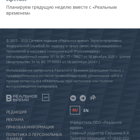
Планируем грядущую неделю вместе с «Реальным
временем»
© 2015 - 2026 Сетевое издание «Реальное время» Зарегистрировано
Федеральной службой по надзору в сфере связи, информационных
технологий и массовых коммуникаций (Роскомнадзор) –
регистрационный номер ЭЛ № ФС 77 - 79627 от 18 декабря 2020 г. (ранее
свидетельство Эл № ФС 77-59331 от 18 сентября 2014 г.)
Использование материалов Реального Времени разрешено только с
предварительного согласия правообладателей, упоминание сайта и
прямая гиперссылка обязательны при частичном или полном
воспроизведении материалов.
18+
RU
EN
РЕДАКЦИЯ
РЕКЛАМА
Учредитель ООО «Реальное
ПРАВОВАЯ ИНФОРМАЦИЯ
время»
Главный редактор Саушина А.А.
ПОЛИТИКА О ПЕРСОНАЛЬНЫХ
Телефон редакции: +7 (843) 222-
ДАННЫХ