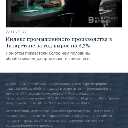
05 авг, 14:30
Индекс промышленного производства в
Татарстане за год вырос на 6,2%
При этом показатели более чем половины
обрабатывающих производств снизились
© 2015 - 2026 Сетевое издание «Реальное время» Зарегистрировано
Федеральной службой по надзору в сфере связи, информационных
технологий и массовых коммуникаций (Роскомнадзор) –
регистрационный номер ЭЛ № ФС 77 - 79627 от 18 декабря 2020 г. (ранее
свидетельство Эл № ФС 77-59331 от 18 сентября 2014 г.)
Использование материалов Реального Времени разрешено только с
предварительного согласия правообладателей, упоминание сайта и
прямая гиперссылка обязательны при частичном или полном
воспроизведении материалов.