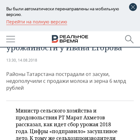
Вы были автоматически перенаправлены на мобильную
версию.
Перейти на полную версию
РЕГИОНЫ
ПРОМЫШЛЕННОСТЬ
Как Ильшат Фардиев выиграл в
БАШКОРТОСТАН
НОВОСТИ
урожайности у Ивана Егорова
ТАТАРСТАН
АНАЛИТИКА
13:30, 14.08.2018
УДМУРТИЯ
НОВОСТИ АНАЛИТИКИ
ЭКОНОМИКА
Районы Татарстана пострадали от засухи,
ДЕКЛАРАЦИИ О ДОХОДАХ
НОВОСТИ ЭКОНОМИКИ
ПРОМЫШЛЕННОСТЬ
недополучили с продажи молока и зерна 6 млрд
рублей
КОРОЛИ ГОСЗАКАЗА ПФО
ФИНАНСЫ
НОВОСТИ
НЕДВИЖИМОСТЬ
ПРОМЫШЛЕННОСТИ
ВУЗЫ ТАТАРСТАНА
БАНКИ
НОВОСТИ НЕДВИЖИМОСТИ
АВТО
Министр сельского хозяйства и
АГРОПРОМ
продовольствия РТ Марат Ахметов
КОМУ ПРИНАДЛЕЖАТ
БЮДЖЕТ
НОВОСТИ АВТО
БИЗНЕС
рассказал, как идет сбор урожая 2018
ТОРГОВЫЕ ЦЕНТРЫ
МАШИНОСТРОЕНИЕ
года. Цифры «подправило» засушливое
ТАТАРСТАНА
ИНВЕСТИЦИИ
НОВОСТИ БИЗНЕСА
ТЕХНОЛОГИИ
лето. К тому же сельхозпроизводители