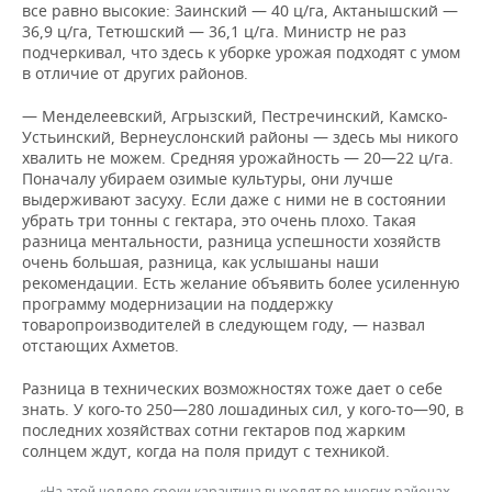
все равно высокие: Заинский — 40 ц/га, Актанышский —
36,9 ц/га, Тетюшский — 36,1 ц/га. Министр не раз
подчеркивал, что здесь к уборке урожая подходят с умом
в отличие от других районов.
— Менделеевский, Агрызский, Пестречинский, Камско-
Устьинский, Вернеуслонский районы — здесь мы никого
хвалить не можем. Средняя урожайность — 20—22 ц/га.
Поначалу убираем озимые культуры, они лучше
выдерживают засуху. Если даже с ними не в состоянии
убрать три тонны с гектара, это очень плохо. Такая
разница ментальности, разница успешности хозяйств
очень большая, разница, как услышаны наши
рекомендации. Есть желание объявить более усиленную
программу модернизации на поддержку
товаропроизводителей в следующем году, — назвал
отстающих Ахметов.
Разница в технических возможностях тоже дает о себе
знать. У кого-то 250—280 лошадиных сил, у кого-то—90, в
последних хозяйствах сотни гектаров под жарким
солнцем ждут, когда на поля придут с техникой.
«На этой неделе сроки карантина выходят во многих районах,