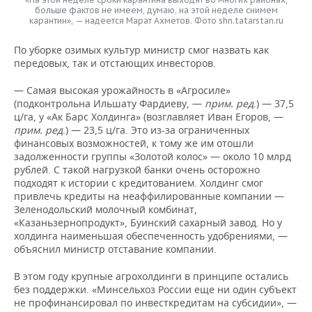
больше фактов не имеем, думаю, на этой неделе снимем
карантин», — надеется Марат Ахметов. Фото shn.tatarstan.ru
По уборке озимых культур министр смог назвать как
передовых, так и отстающих инвесторов.
— Самая высокая урожайность в «Агросиле»
(подконтрольна Ильшату Фардиеву, —
прим. ред
.) — 37,5
ц/га, у «Ак Барс Холдинга» (возглавляет Иван Егоров, —
прим. ред
.) — 23,5 ц/га. Это из-за ограниченных
финансовых возможностей, к тому же им отошли
задолженности группы «Золотой колос» — около 10 млрд
рублей. С такой нагрузкой банки очень осторожно
подходят к истории с кредитованием. Холдинг смог
привлечь кредиты на неаффилированные компании —
Зеленодольский молочный комбинат,
«Казаньзернопродукт», Буинский сахарный завод. Но у
холдинга наименьшая обеспеченность удобрениями, —
объяснил министр отставание компании.
В этом году крупные агрохолдинги в принципе остались
без поддержки. «Минсельхоз России еще ни один субъект
не профинансировал по инвесткредитам на субсидии», —