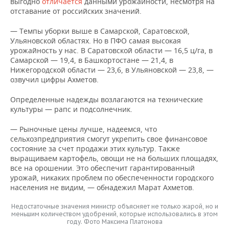
выгодно
отличается
данными урожайности, несмотря на
отставание от российских значений.
— Темпы уборки выше в Самарской, Саратовской,
Ульяновской областях. Но в ПФО самая высокая
урожайность у нас. В Саратовской области — 16,5 ц/га, в
Самарской — 19,4, в Башкортостане — 21,4, в
Нижегородской области — 23,6, в Ульяновской — 23,8, —
озвучил цифры Ахметов.
Определенные надежды возлагаются на технические
культуры — рапс и подсолнечник.
— Рыночные цены лучше, надеемся, что
сельхозпредприятия смогут укрепить свое финансовое
состояние за счет продажи этих культур. Также
выращиваем картофель, овощи не на больших площадях,
все на орошении. Это обеспечит гарантированный
урожай, никаких проблем по обеспеченности городского
населения не видим, — обнадежил Марат Ахметов.
Недостаточные значения министр объясняет не только жарой, но и
меньшим количеством удобрений, которые использовались в этом
году. Фото Максима Платонова