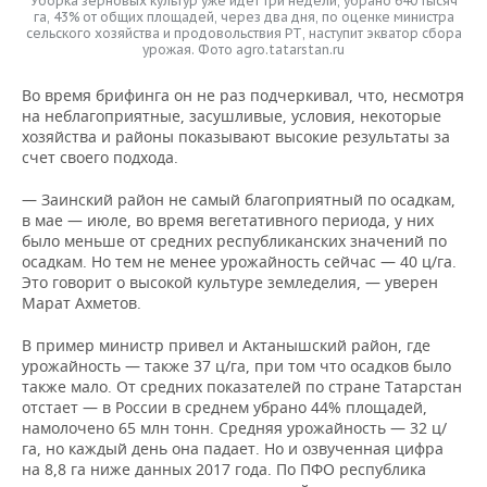
Уборка зерновых культур уже идет три недели, убрано 640 тысяч
га, 43% от общих площадей, через два дня, по оценке министра
сельского хозяйства и продовольствия РТ, наступит экватор сбора
урожая. Фото agro.tatarstan.ru
Во время брифинга он не раз подчеркивал, что, несмотря
на неблагоприятные, засушливые, условия, некоторые
хозяйства и районы показывают высокие результаты за
счет своего подхода.
— Заинский район не самый благоприятный по осадкам,
в мае — июле, во время вегетативного периода, у них
было меньше от средних республиканских значений по
осадкам. Но тем не менее урожайность сейчас — 40 ц/га.
Это говорит о высокой культуре земледелия, — уверен
Марат Ахметов.
В пример министр привел и Актанышский район, где
урожайность — также 37 ц/га, при том что осадков было
также мало. От средних показателей по стране Татарстан
отстает — в России в среднем убрано 44% площадей,
намолочено 65 млн тонн. Средняя урожайность — 32 ц/
га, но каждый день она падает. Но и озвученная цифра
на 8,8 га ниже данных 2017 года. По ПФО республика