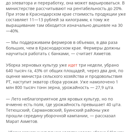
ВОДНЫЕ ВИДЫ СПОРТА
ОБРАЗОВАНИЕ
до элеватора и переработку, она может варьироваться. В
министерстве рассчитывают на рентабельность до 20%.
При этом в Краснодарском крае стоимость продукции уже
ХОККЕЙ С МЯЧОМ
ПРОИСШЕСТВИЯ
составляет 11—13 рублей за килограмм, к тому же
выращивание там обходится изначально дешевле на 30
—40%.
— Мы поддерживаем фермеров в объемах, в два раза
больших, чем в Краснодарском крае. Фермеры должны
научиться работать с банками, — считает Ахметов.
Уборка зерновых культур уже
идет
три недели, убрано
640 тысяч га, 43% от общих площадей, через два дня, по
оценке министра сельского хозяйства и продовольствия
РТ, наступит экватор сбора урожая. Уже намолочено 1
млн 800 тысяч тонн зерна, урожайность — 27,9 ц/га.
— Лето неблагоприятное для яровых культур, но по
ячменю есть поля, где урожайность превышает 40 ц/га.
Тетюшский, Сармановский, Буинский районы уже
прошли середину уборочной кампании, — рассказал
Марат Ахметов.