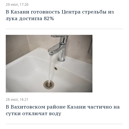
НЕФТЕХИМИЯ
29 июл, 17:26
РОЗНИЧНАЯ ТОРГОВЛЯ
НОВОСТИ ТЕХНОЛОГИЙ
МЕРОПРИЯТИЯ
В Казани готовность Центра стрельбы из
НЕФТЬ
лука достигла 82%
ТРАНСПОРТ
IT
НОВОСТИ МЕРОПРИЯТИЙ
СПОРТ
ОПК
УСЛУГИ
МЕДИА
ВЫЕЗДНАЯ РЕДАКЦИЯ
НОВОСТИ СПОРТА
ОБЩЕСТВО
ЭНЕРГЕТИКА
ТЕЛЕКОММУНИКАЦИИ
БИЗНЕС-БРАНЧИ
ФУТБОЛ
НОВОСТИ ОБЩЕСТВА
ФОТОГАЛЕРЕЯ
ONLINE-КОНФЕРЕНЦИИ
ХОККЕЙ
ВЛАСТЬ
СЮЖЕТЫ
ОТКРЫТАЯ ЛЕКЦИЯ
БАСКЕТБОЛ
ИНФРАСТРУКТУРА
СПРАВОЧНИК
ВОЛЕЙБОЛ
ИСТОРИЯ
СПИСОК ПЕРСОН
ПОЛНАЯ ВЕРСИЯ
28 июл, 16:21
КИБЕРСПОРТ
КУЛЬТУРА
СПИСОК КОМПАНИЙ
В Вахитовском районе Казани частично на
сутки отключат воду
ФИГУРНОЕ КАТАНИЕ
МЕДИЦИНА