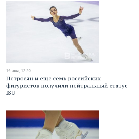
ВОДНЫЕ ВИДЫ СПОРТА
ОБРАЗОВАНИЕ
ХОККЕЙ С МЯЧОМ
ПРОИСШЕСТВИЯ
16 июл, 12:20
Петросян и еще семь российских
фигуристов получили нейтральный статус
ISU