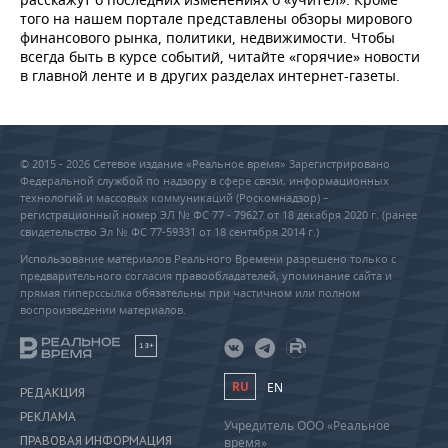
того на нашем портале представлены обзоры мирового
финансового рынка, политики, недвижимости. Чтобы
всегда быть в курсе событий, читайте «горячие» новости
в главной ленте и в других разделах интернет-газеты.
© 2015 - 2026 Сетевое издание «Реальное время» Зарегистрировано
Федеральной службой по надзору в сфере связи, информационных
технологий и массовых коммуникаций (Роскомнадзор) –
регистрационный номер ЭЛ № ФС 77 - 79627 от 18 декабря 2020 г. (ранее
свидетельство Эл № ФС 77-59331 от 18 сентября 2014 г.)
Использование материалов Реального Времени разрешено только с
предварительного согласия правообладателей, упоминание сайта и
прямая гиперссылка обязательны при частичном или полном
воспроизведении материалов.
18+
RU
EN
РЕДАКЦИЯ
РЕКЛАМА
Учредитель ООО «Реальное
ПРАВОВАЯ ИНФОРМАЦИЯ
время»