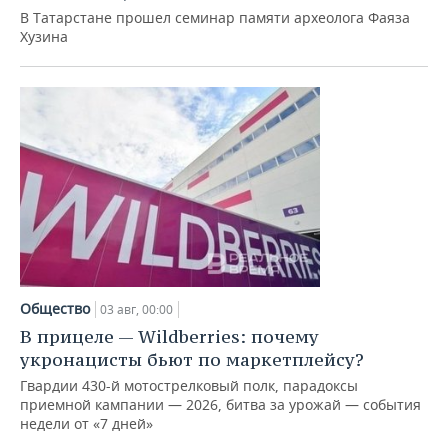
ВОДНЫЕ ВИДЫ СПОРТА
ОБРАЗОВАНИЕ
В Татарстане прошел семинар памяти археолога Фаяза
Хузина
ХОККЕЙ С МЯЧОМ
ПРОИСШЕСТВИЯ
Общество
03 авг, 00:00
В прицеле — Wildberries: почему
укронацисты бьют по маркетплейсу?
Гвардии 430-й мотострелковый полк, парадоксы
приемной кампании — 2026, битва за урожай — события
недели от «7 дней»