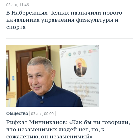
НЕФТЕХИМИЯ
03 авг, 11:46
РОЗНИЧНАЯ ТОРГОВЛЯ
НОВОСТИ ТЕХНОЛОГИЙ
МЕРОПРИЯТИЯ
В Набережных Челнах назначили нового
НЕФТЬ
начальника управления физкультуры и
ТРАНСПОРТ
IT
НОВОСТИ МЕРОПРИЯТИЙ
СПОРТ
спорта
ОПК
УСЛУГИ
МЕДИА
ВЫЕЗДНАЯ РЕДАКЦИЯ
НОВОСТИ СПОРТА
ОБЩЕСТВО
ЭНЕРГЕТИКА
ТЕЛЕКОММУНИКАЦИИ
БИЗНЕС-БРАНЧИ
ФУТБОЛ
НОВОСТИ ОБЩЕСТВА
ФОТОГАЛЕРЕЯ
ONLINE-КОНФЕРЕНЦИИ
ХОККЕЙ
ВЛАСТЬ
СЮЖЕТЫ
ОТКРЫТАЯ ЛЕКЦИЯ
БАСКЕТБОЛ
ИНФРАСТРУКТУРА
СПРАВОЧНИК
ВОЛЕЙБОЛ
ИСТОРИЯ
СПИСОК ПЕРСОН
ПОЛНАЯ ВЕРСИЯ
КИБЕРСПОРТ
КУЛЬТУРА
СПИСОК КОМПАНИЙ
Общество
03 авг, 00:00
Рифкат Минниханов: «Как бы ни говорили,
ФИГУРНОЕ КАТАНИЕ
МЕДИЦИНА
что незаменимых людей нет, но, к
сожалению, он незаменимый»