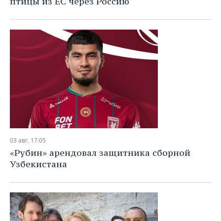
птицы из ЕС через Россию
ВОДНЫЕ ВИДЫ СПОРТА
ОБРАЗОВАНИЕ
ХОККЕЙ С МЯЧОМ
ПРОИСШЕСТВИЯ
03 авг, 17:05
«Рубин» арендовал защитника сборной
Узбекистана