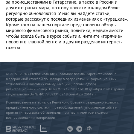
за происшествиями в Татарстане, а также в России и
других странах мира, поэтому новости в каждом блоке
регулярно обновляются. У нас вы найдете статьи,
которые расскажут о последних изменениях о «турецкие».
Кроме того на нашем портале представлены обзоры
мирового финансового рынка, политики, недвижимости.
Чтобы всегда быть в курсе событий, читайте «горячие»
новости в главной ленте и в других разделах интернет-
газеты.
© 2015 - 2026 Сетевое издание «Реальное время» Зарегистрировано
Федеральной службой по надзору в сфере связи, информационных
технологий и массовых коммуникаций (Роскомнадзор) –
регистрационный номер ЭЛ № ФС 77 - 79627 от 18 декабря 2020 г. (ранее
свидетельство Эл № ФС 77-59331 от 18 сентября 2014 г.)
Использование материалов Реального Времени разрешено только с
предварительного согласия правообладателей, упоминание сайта и
прямая гиперссылка обязательны при частичном или полном
воспроизведении материалов.
18+