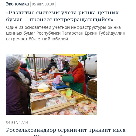
НЕФТЕХИМИЯ
Экономика
05 авг, 08:30
РОЗНИЧНАЯ ТОРГОВЛЯ
НОВОСТИ ТЕХНОЛОГИЙ
МЕРОПРИЯТИЯ
«Развитие системы учета рынка ценных
НЕФТЬ
бумаг — процесс непрекращающийся»
ТРАНСПОРТ
IT
НОВОСТИ МЕРОПРИЯТИЙ
СПОРТ
Один из основателей учетной инфраструктуры рынка
ОПК
ценных бумаг Республики Татарстан Еркин Губайдуллин
встречает 80-летний юбилей
УСЛУГИ
МЕДИА
ВЫЕЗДНАЯ РЕДАКЦИЯ
НОВОСТИ СПОРТА
ОБЩЕСТВО
ЭНЕРГЕТИКА
ТЕЛЕКОММУНИКАЦИИ
БИЗНЕС-БРАНЧИ
ФУТБОЛ
НОВОСТИ ОБЩЕСТВА
ФОТОГАЛЕРЕЯ
ONLINE-КОНФЕРЕНЦИИ
ХОККЕЙ
ВЛАСТЬ
СЮЖЕТЫ
ОТКРЫТАЯ ЛЕКЦИЯ
БАСКЕТБОЛ
ИНФРАСТРУКТУРА
СПРАВОЧНИК
ВОЛЕЙБОЛ
ИСТОРИЯ
СПИСОК ПЕРСОН
ПОЛНАЯ ВЕРСИЯ
КИБЕРСПОРТ
КУЛЬТУРА
СПИСОК КОМПАНИЙ
04 авг, 17:14
ФИГУРНОЕ КАТАНИЕ
МЕДИЦИНА
Россельхознадзор ограничит транзит мяса