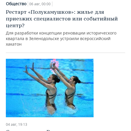
НЕФТЕХИМИЯ
Общество
06 авг, 00:00
РОЗНИЧНАЯ ТОРГОВЛЯ
НОВОСТИ ТЕХНОЛОГИЙ
МЕРОПРИЯТИЯ
Рестарт «Полукамушков»: жилье для
НЕФТЬ
приезжих специалистов или событийный
ТРАНСПОРТ
IT
НОВОСТИ МЕРОПРИЯТИЙ
СПОРТ
центр?
ОПК
Для разработки концепции реновации исторического
УСЛУГИ
МЕДИА
ВЫЕЗДНАЯ РЕДАКЦИЯ
НОВОСТИ СПОРТА
ОБЩЕСТВО
квартала в Зеленодольске устроили всероссийский
ЭНЕРГЕТИКА
хакатон
ТЕЛЕКОММУНИКАЦИИ
БИЗНЕС-БРАНЧИ
ФУТБОЛ
НОВОСТИ ОБЩЕСТВА
ФОТОГАЛЕРЕЯ
ONLINE-КОНФЕРЕНЦИИ
ХОККЕЙ
ВЛАСТЬ
СЮЖЕТЫ
ОТКРЫТАЯ ЛЕКЦИЯ
БАСКЕТБОЛ
ИНФРАСТРУКТУРА
СПРАВОЧНИК
ВОЛЕЙБОЛ
ИСТОРИЯ
СПИСОК ПЕРСОН
ПОЛНАЯ ВЕРСИЯ
КИБЕРСПОРТ
КУЛЬТУРА
СПИСОК КОМПАНИЙ
ФИГУРНОЕ КАТАНИЕ
МЕДИЦИНА
04 авг, 19:13