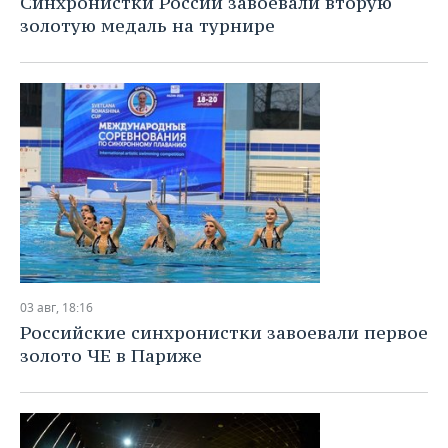
Синхронистки России завоевали вторую
ВОДНЫЕ ВИДЫ СПОРТА
ОБРАЗОВАНИЕ
золотую медаль на турнире
ХОККЕЙ С МЯЧОМ
ПРОИСШЕСТВИЯ
03 авг, 18:16
Российские синхронистки завоевали первое
золото ЧЕ в Париже