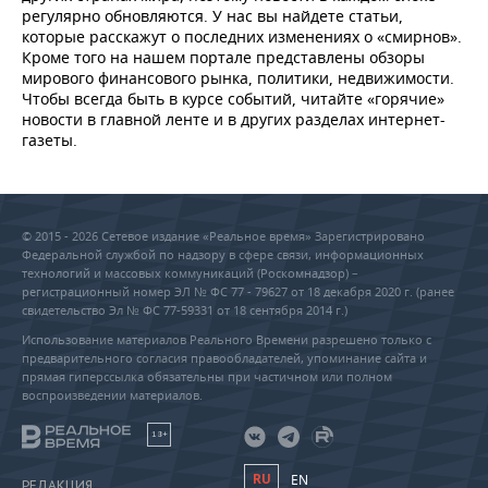
регулярно обновляются. У нас вы найдете статьи,
которые расскажут о последних изменениях о «смирнов».
Кроме того на нашем портале представлены обзоры
мирового финансового рынка, политики, недвижимости.
Чтобы всегда быть в курсе событий, читайте «горячие»
новости в главной ленте и в других разделах интернет-
газеты.
© 2015 - 2026 Сетевое издание «Реальное время» Зарегистрировано
Федеральной службой по надзору в сфере связи, информационных
технологий и массовых коммуникаций (Роскомнадзор) –
регистрационный номер ЭЛ № ФС 77 - 79627 от 18 декабря 2020 г. (ранее
свидетельство Эл № ФС 77-59331 от 18 сентября 2014 г.)
Использование материалов Реального Времени разрешено только с
предварительного согласия правообладателей, упоминание сайта и
прямая гиперссылка обязательны при частичном или полном
воспроизведении материалов.
18+
RU
EN
РЕДАКЦИЯ