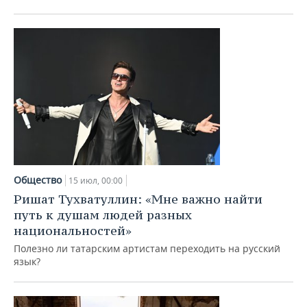
ВОДНЫЕ ВИДЫ СПОРТА
ОБРАЗОВАНИЕ
ХОККЕЙ С МЯЧОМ
ПРОИСШЕСТВИЯ
Общество
15 июл, 00:00
Ришат Тухватуллин: «Мне важно найти
путь к душам людей разных
национальностей»
Полезно ли татарским артистам переходить на русский
язык?