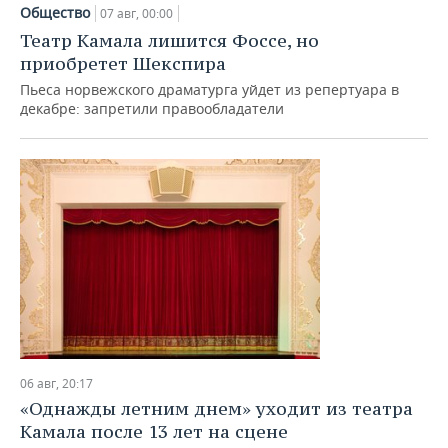
НЕФТЕХИМИЯ
Общество
07 авг, 00:00
РОЗНИЧНАЯ ТОРГОВЛЯ
НОВОСТИ ТЕХНОЛОГИЙ
МЕРОПРИЯТИЯ
Театр Камала лишится Фоссе, но
НЕФТЬ
приобретет Шекспира
ТРАНСПОРТ
IT
НОВОСТИ МЕРОПРИЯТИЙ
СПОРТ
Пьеса норвежского драматурга уйдет из репертуара в
ОПК
декабре: запретили правообладатели
УСЛУГИ
МЕДИА
ВЫЕЗДНАЯ РЕДАКЦИЯ
НОВОСТИ СПОРТА
ОБЩЕСТВО
ЭНЕРГЕТИКА
ТЕЛЕКОММУНИКАЦИИ
БИЗНЕС-БРАНЧИ
ФУТБОЛ
НОВОСТИ ОБЩЕСТВА
ФОТОГАЛЕРЕЯ
ONLINE-КОНФЕРЕНЦИИ
ХОККЕЙ
ВЛАСТЬ
СЮЖЕТЫ
ОТКРЫТАЯ ЛЕКЦИЯ
БАСКЕТБОЛ
ИНФРАСТРУКТУРА
СПРАВОЧНИК
ВОЛЕЙБОЛ
ИСТОРИЯ
СПИСОК ПЕРСОН
ПОЛНАЯ ВЕРСИЯ
КИБЕРСПОРТ
КУЛЬТУРА
СПИСОК КОМПАНИЙ
06 авг, 20:17
ФИГУРНОЕ КАТАНИЕ
МЕДИЦИНА
«Однажды летним днем» уходит из театра
Камала после 13 лет на сцене