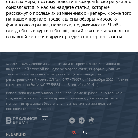
странах мира, поэтому новости в каждом блоке регулярно
обновляются. У нас вы найдете статьи, которые
расскажут о последних изменениях о «репер». Кроме того
на нашем портале представлены обзоры мирового
финансового рынка, политики, недвижимости. Чтобы
всегда быть в курсе событий, читайте «горячие» новости
в главной ленте и в других разделах интернет-газеты.
© 2015 - 2026 Сетевое издание «Реальное время» Зарегистрировано
Федеральной службой по надзору в сфере связи, информационных
технологий и массовых коммуникаций (Роскомнадзор) –
регистрационный номер ЭЛ № ФС 77 - 79627 от 18 декабря 2020 г. (ранее
свидетельство Эл № ФС 77-59331 от 18 сентября 2014 г.)
Использование материалов Реального Времени разрешено только с
предварительного согласия правообладателей, упоминание сайта и
прямая гиперссылка обязательны при частичном или полном
воспроизведении материалов.
18+
RU
EN
РЕДАКЦИЯ