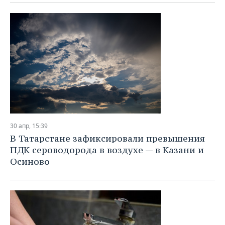
ВОДНЫЕ ВИДЫ СПОРТА
ОБРАЗОВАНИЕ
ХОККЕЙ С МЯЧОМ
ПРОИСШЕСТВИЯ
30 апр, 15:39
В Татарстане зафиксировали превышения
ПДК сероводорода в воздухе — в Казани и
Осиново