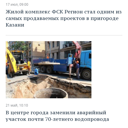
НЕФТЕХИМИЯ
17 июл, 09:00
РОЗНИЧНАЯ ТОРГОВЛЯ
НОВОСТИ ТЕХНОЛОГИЙ
МЕРОПРИЯТИЯ
Жилой комплекс ФСК Регион стал одним из
НЕФТЬ
самых продаваемых проектов в пригороде
ТРАНСПОРТ
IT
НОВОСТИ МЕРОПРИЯТИЙ
СПОРТ
Казани
ОПК
УСЛУГИ
МЕДИА
ВЫЕЗДНАЯ РЕДАКЦИЯ
НОВОСТИ СПОРТА
ОБЩЕСТВО
ЭНЕРГЕТИКА
ТЕЛЕКОММУНИКАЦИИ
БИЗНЕС-БРАНЧИ
ФУТБОЛ
НОВОСТИ ОБЩЕСТВА
ФОТОГАЛЕРЕЯ
ONLINE-КОНФЕРЕНЦИИ
ХОККЕЙ
ВЛАСТЬ
СЮЖЕТЫ
ОТКРЫТАЯ ЛЕКЦИЯ
БАСКЕТБОЛ
ИНФРАСТРУКТУРА
СПРАВОЧНИК
ВОЛЕЙБОЛ
ИСТОРИЯ
СПИСОК ПЕРСОН
ПОЛНАЯ ВЕРСИЯ
КИБЕРСПОРТ
КУЛЬТУРА
СПИСОК КОМПАНИЙ
21 май, 10:10
В центре города заменили аварийный
ФИГУРНОЕ КАТАНИЕ
МЕДИЦИНА
участок почти 70-летнего водопровода