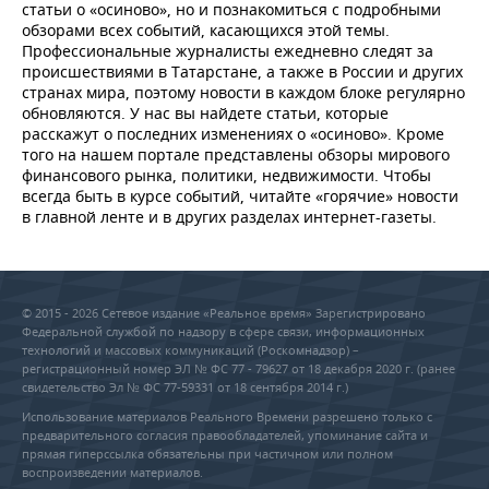
статьи о «осиново», но и познакомиться с подробными
обзорами всех событий, касающихся этой темы.
Профессиональные журналисты ежедневно следят за
происшествиями в Татарстане, а также в России и других
странах мира, поэтому новости в каждом блоке регулярно
обновляются. У нас вы найдете статьи, которые
расскажут о последних изменениях о «осиново». Кроме
того на нашем портале представлены обзоры мирового
финансового рынка, политики, недвижимости. Чтобы
всегда быть в курсе событий, читайте «горячие» новости
в главной ленте и в других разделах интернет-газеты.
© 2015 - 2026 Сетевое издание «Реальное время» Зарегистрировано
Федеральной службой по надзору в сфере связи, информационных
технологий и массовых коммуникаций (Роскомнадзор) –
регистрационный номер ЭЛ № ФС 77 - 79627 от 18 декабря 2020 г. (ранее
свидетельство Эл № ФС 77-59331 от 18 сентября 2014 г.)
Использование материалов Реального Времени разрешено только с
предварительного согласия правообладателей, упоминание сайта и
прямая гиперссылка обязательны при частичном или полном
воспроизведении материалов.