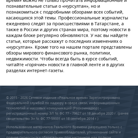
время» можно не только прочитать информационные и
познавательные статьи о «нурсултан», но и
познакомиться с подробными обзорами всех событий,
касающихся этой темы. Профессиональные журналисты
ежедневно следят за происшествиями в Татарстане, а
также в России и других странах мира, поэтому новости в
каждом блоке регулярно обновляются. У нас вы найдете
статьи, которые расскажут о последних изменениях о
«нурсултан». Кроме того на нашем портале представлены
обзоры мирового финансового рынка, политики,
недвижимости. Чтобы всегда быть в курсе событий,
читайте «горячие» новости в главной ленте и в других
разделах интернет-газеты.
© 2015 - 2026 Сетевое издание «Реальное время» Зарегистрировано
Федеральной службой по надзору в сфере связи, информационных
технологий и массовых коммуникаций (Роскомнадзор) –
регистрационный номер ЭЛ № ФС 77 - 79627 от 18 декабря 2020 г. (ранее
свидетельство Эл № ФС 77-59331 от 18 сентября 2014 г.)
Использование материалов Реального Времени разрешено только с
предварительного согласия правообладателей, упоминание сайта и
прямая гиперссылка обязательны при частичном или полном