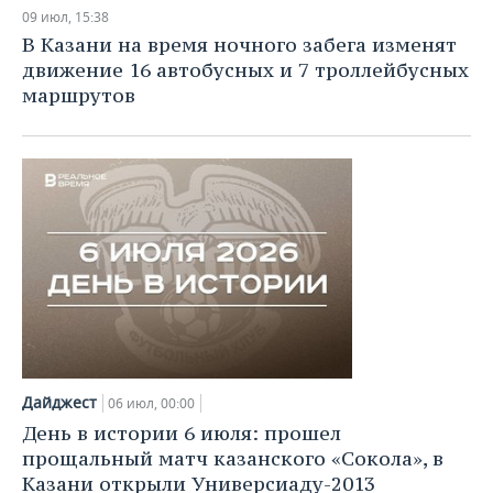
НЕФТЕХИМИЯ
09 июл, 15:38
РОЗНИЧНАЯ ТОРГОВЛЯ
НОВОСТИ ТЕХНОЛОГИЙ
МЕРОПРИЯТИЯ
В Казани на время ночного забега изменят
НЕФТЬ
движение 16 автобусных и 7 троллейбусных
ТРАНСПОРТ
IT
НОВОСТИ МЕРОПРИЯТИЙ
СПОРТ
маршрутов
ОПК
УСЛУГИ
МЕДИА
ВЫЕЗДНАЯ РЕДАКЦИЯ
НОВОСТИ СПОРТА
ОБЩЕСТВО
ЭНЕРГЕТИКА
ТЕЛЕКОММУНИКАЦИИ
БИЗНЕС-БРАНЧИ
ФУТБОЛ
НОВОСТИ ОБЩЕСТВА
ФОТОГАЛЕРЕЯ
ONLINE-КОНФЕРЕНЦИИ
ХОККЕЙ
ВЛАСТЬ
СЮЖЕТЫ
ОТКРЫТАЯ ЛЕКЦИЯ
БАСКЕТБОЛ
ИНФРАСТРУКТУРА
СПРАВОЧНИК
ВОЛЕЙБОЛ
ИСТОРИЯ
СПИСОК ПЕРСОН
ПОЛНАЯ ВЕРСИЯ
КИБЕРСПОРТ
КУЛЬТУРА
СПИСОК КОМПАНИЙ
Дайджест
06 июл, 00:00
День в истории 6 июля: прошел
ФИГУРНОЕ КАТАНИЕ
МЕДИЦИНА
прощальный матч казанского «Сокола», в
Казани открыли Универсиаду-2013